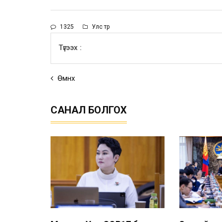
1325
Улс төр
Түгээх :
Өмнөх
САНАЛ БОЛГОХ