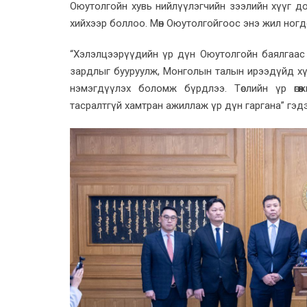
Оюутолгойн хувь нийлүүлэгчийн зээлийн хүүг д
хийхээр боллоо. Мөн Оюутолгойгоос энэ жил ногд
“Хэлэлцээрүүдийн үр дүн Оюутолгойн баялгаас тө
зардлыг бууруулж, Монголын талын ирээдүйд хүртэх
нэмэгдүүлэх боломж бүрдлээ. Төслийн үр өгөөж
тасралтгүй хамтран ажиллаж үр дүн гаргана” гэдэ