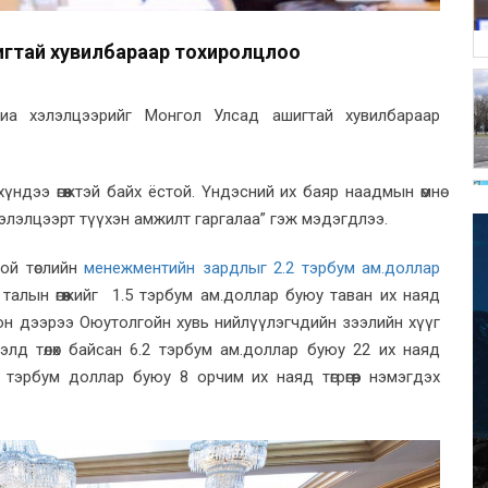
гтай хувилбараар тохиролцлоо
иа хэлэлцээрийг Монгол Улсад ашигтай хувилбараар
ндээ өгөөжтэй байх ёстой. Үндэсний их баяр наадмын өмнө
элэлцээрт түүхэн амжилт гаргалаа” гэж мэдэгдлээ.
ой төслийн
менежментийн зардлыг 2.2 тэрбум ам.доллар
талын өгөөжийг 1.5 тэрбум ам.доллар буюу таван их наяд
сгон дээрээ Оюутолгойн хувь нийлүүлэгчдийн зээлийн хүүг
элд төлөх байсан 6.2 тэрбум ам.доллар буюу 22 их наяд
.5 тэрбум доллар буюу 8 орчим их наяд төгрөгөөр нэмэгдэх