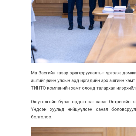
Мөн Засгийн газар хөрөнгө оруулалтыг үргэлж дэмж
ашгийг өөрийн улсын ард иргэдийн эрх ашгийн ха
ТИНТО компанийн хамт олонд талархал илэрхийл
Оюутолгойн бүлэг ордын нэг хэсэг Онтрегийн хэ
Үндсэн хуульд нийцүүлсэн санал боловсруу
болголоо.