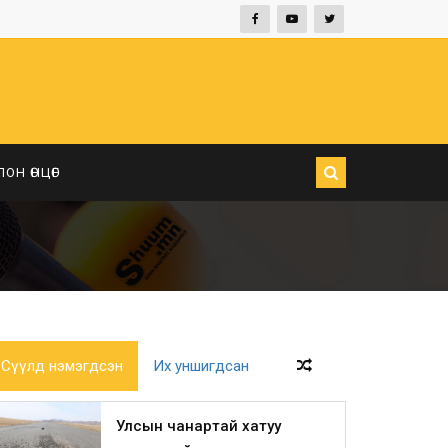
ЛОН ӨНЦӨГ
Сүүлд нэмэгдсэн
Их уншигдсан
Улсын чанартай хатуу