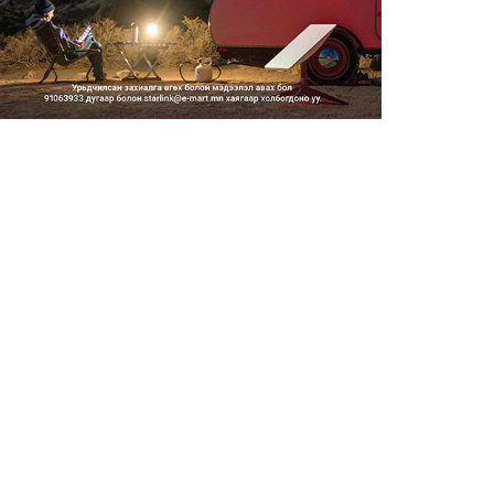
Тэгш, сондгойгоор замын
хөдөлгөөнд оролцох зохицуу...
2026/08/05
Тэгш, сондгойгоор хөдөлгөөнд
оролцуулах зохицуулал...
2026/08/05
Усны ослоор 59 хүн амь насаа
алджээ
2026/08/05
Гадаадын гэр бүлд үрчлэгдсэн
хүүхдүүд танилцах аял...
2026/08/05