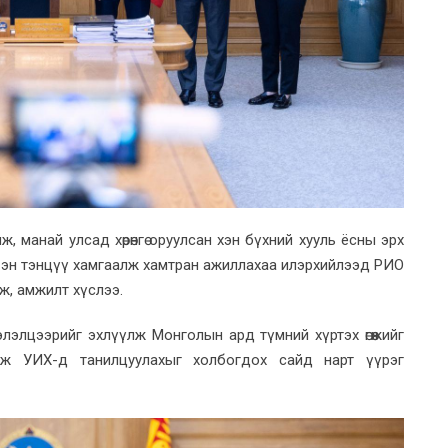
иж, манай улсад хөрөнгө оруулсан хэн бүхний хууль ёсны эрх
мт эн тэнцүү хамгаалж хамтран ажиллахаа илэрхийлээд РИО
ж, амжилт хүслээ.
лэлцээрийг эхлүүлж Монголын ард түмний хүртэх өгөөжийг
лж УИХ-д танилцуулахыг холбогдох сайд нарт үүрэг