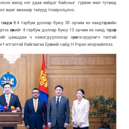
олоон жилд нэг удаа хийдэг байсныг гурван жил тутамд
ол ашиг авахаар талууд тохиролцлоо.
лөгдөх 8.4 тэрбум доллар буюу 30 орчим их наядтөгрөгийн
 өгөөжийг 4 тэрбум доллар буюу 13 орчим их наяд төгрөгөөр
ийг цаашдаа ч нэмэгдүүлэхээр хөрөнгө оруулагч талтай
гт итгэлтэй байгаагаа Ерөнхий сайд Н.Учрал илэрхийллээ.