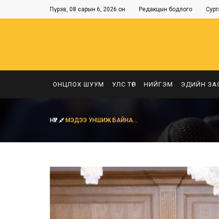
Пүрэв, 08 сарын 6, 2026 он
Редакцын бодлого
Сурт
ОНЦЛОХ ШУУМ
УЛС ТӨР
НИЙГЭМ
ЭДИЙН ЗА
НҮҮР
МЭДЭЭ УНШИЖ БАЙНА...