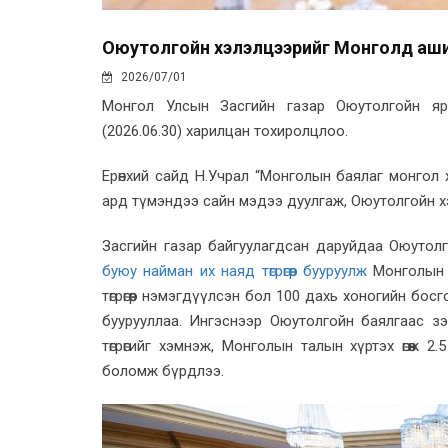
Оюутолгойн хэлэлцээрийг Монголд аши
2026/07/01
Монгол Улсын Засгийн газар Оюутолгойн яр
(2026.06.30) харилцан тохиролцлоо.
Ерөнхий сайд Н.Учрал “Монголын баялаг монгол хү
ард түмэндээ сайн мэдээ дуулгаж, Оюутолгойн х
Засгийн газар байгуулагдсан даруйдаа Оюутолг
буюу найман их наяд төгрөгөөр бууруулж
Монголын 
төгрөгөөр нэмэгдүүлсэн бол 100 дахь хоногийн бо
буурууллаа. Ингэснээр Оюутолгойн баялгаас зэ
төгрөгийг хэмнэж, Монголын талын хүртэх өгөөж 2
боломж бүрдлээ.