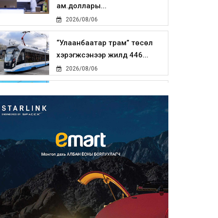
ам.доллары...
2026/08/06
“Улаанбаатар трам” төсөл
хэрэгжсэнээр жилд 446...
2026/08/06
Автомашины улсын дугаар
тэгш тоогоор төгссөн бол ө...
2026/08/06
Улаанбаатарт өдөртөө 29 хэм
дулаан
2026/08/06
Прокурорын байгууллага
өнгөрсөн долоо хоногт 29,44...
2026/08/05