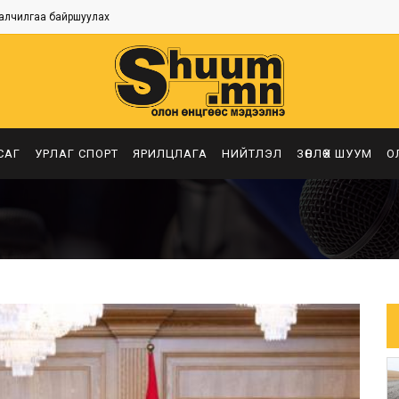
алчилгаа байршуулах
САГ
УРЛАГ СПОРТ
ЯРИЛЦЛАГА
НИЙТЛЭЛ
ЗӨВЛӨХ ШУУМ
О