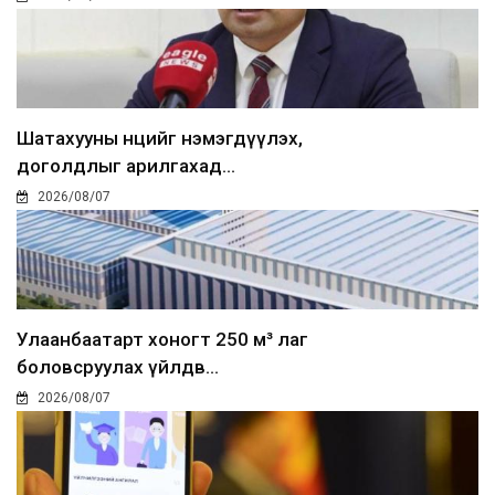
Шатахууны нөөцийг нэмэгдүүлэх,
доголдлыг арилгахад...
2026/08/07
Улаанбаатарт хоногт 250 м³ лаг
боловсруулах үйлдв...
2026/08/07