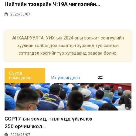
Нийтийн тээврийн Ч:19А чиглэлийн...
2026/08/07
АНХААРУУЛГА: УИХ-ын 2024 оны ээлжит сонгуулийн
хуулийн холбогдох заалтын хүрээнд тус сайтын
сэтгэгдэл хэсгийг түр хугацаанд хаасан болно.
Сүүлд
нэмэгдсэн
Их уншигдсан
COP17-ын зочид, төлөөлөгчдөд үйлчлэх
250 орчим жол...
2026/08/07