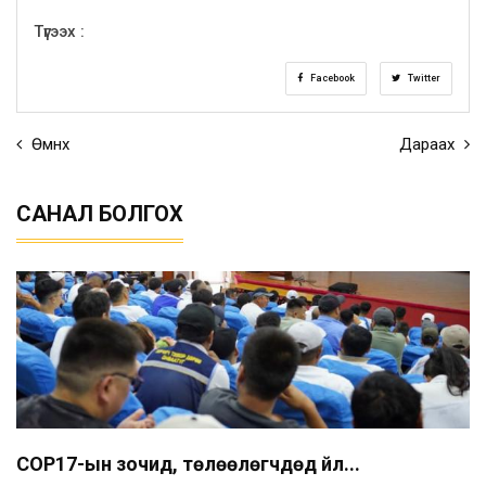
Түгээх :
Facebook
Twitter
Өмнөх
Дараах
САНАЛ БОЛГОХ
COP17-ын зочид, төлөөлөгчдөд үйл...