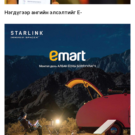
Нэгдүгээр ангийн элсэлтийг E-
Mongolia-аар зохион б...
2026/08/07
Францад иргэд рүү зөвшөөрөлгүй
сурталчилгааны дууд...
2026/08/07
Нийтийн тээврийн Ч:19А чиглэлийн
замналд түр хугац...