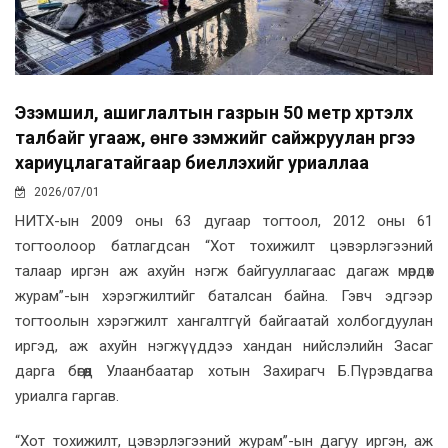
Эзэмшил, ашиглалтын газрын 50 метр хүртэлх
талбайг угааж, өнгө үзэмжийг сайжруулан үүргээ
хариуцлагатайгаар биелүүлэхийг уриаллаа
2026/07/01
НИТХ-ын 2009 оны 63 дугаар тогтоол, 2012 оны 61
тогтоолоор батлагдсан “Хот тохижилт цэвэрлэгээний
талаар иргэн аж ахуйн нэгж байгууллагаас дагаж мөрдөх
журам”-ын хэрэгжилтийг баталсан байна. Гэвч эдгээр
тогтоолын хэрэгжилт хангалтгүй байгаатай холбогдуулан
иргэд, аж ахуйн нэгжүүддээ хандан нийслэлийн Засаг
дарга бөгөөд Улаанбаатар хотын Захирагч Б.Пүрэвдагва
уриалга гаргав.
“Хот тохижилт, цэвэрлэгээний журам”-ын дагуу иргэн, аж