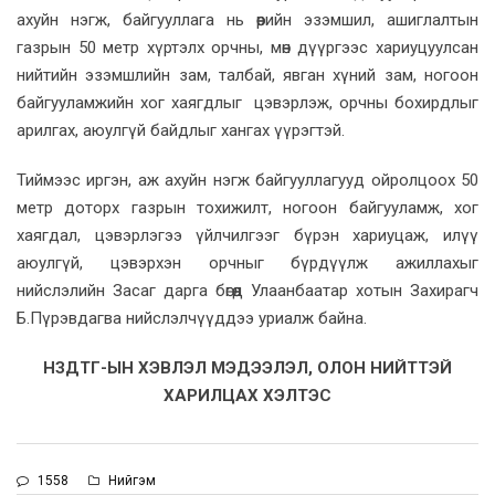
ахуйн нэгж, байгууллага нь өөрийн эзэмшил, ашиглалтын
газрын 50 метр хүртэлх орчны, мөн дүүргээс хариуцуулсан
нийтийн эзэмшлийн зам, талбай, явган хүний зам, ногоон
байгууламжийн хог хаягдлыг цэвэрлэж, орчны бохирдлыг
арилгах, аюулгүй байдлыг хангах үүрэгтэй.
Тиймээс иргэн, аж ахуйн нэгж байгууллагууд ойролцоох 50
метр доторх газрын тохижилт, ногоон байгууламж, хог
хаягдал, цэвэрлэгээ үйлчилгээг бүрэн хариуцаж, илүү
аюулгүй, цэвэрхэн орчныг бүрдүүлж ажиллахыг
нийслэлийн Засаг дарга бөгөөд Улаанбаатар хотын Захирагч
Б.Пүрэвдагва нийслэлчүүддээ уриалж байна.
НЗДТГ-ЫН ХЭВЛЭЛ МЭДЭЭЛЭЛ, ОЛОН НИЙТТЭЙ
ХАРИЛЦАХ ХЭЛТЭС
1558
Нийгэм