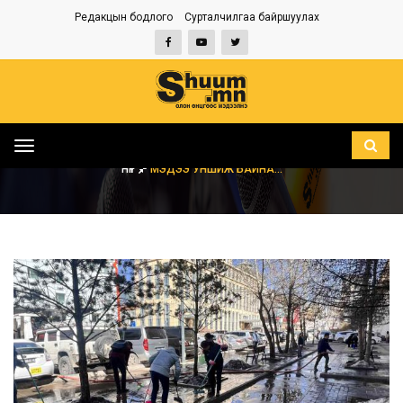
Редакцын бодлого
Сурталчилгаа байршуулах
Toggle
navigation
НҮҮР
МЭДЭЭ УНШИЖ БАЙНА...