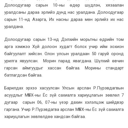
Долоодугаар сарын 10-ны өдөр шүдлэн, хязаалан
уралдсаны дараа эрлийз дунд нас уралдана. Долоодугаар
сарын 11-нд Азарга, Их насны дараа мөн эрлийз их нас
уралдана.
Долоодугаар сарын 13-нд Дэлхийн морьтны өдрийн том
арга хэмжээ Хүй долоон худагт болох учир ийм зохион
байгуулалт хийсэн. Олон улсын уралдаан 50 гаруй оронд
урилга явуулсан. Морин парад явагдана. Шүлхий өвчин
гарсан аймгуудыг хассан байгаа. Морины стандарт
батлагдсан байгаа.
Барилдах эрхээ хасуулсан Улсын арслан Р.Пүрэвдагвын
асуудлыг МҮБХ-ны Ёс зүй сахиалга хариуцлагын зөвлөл 7
дугаар сарын 06, 07-ны үеэр дахин хэлэлцэж шийдвэр
гаргана. Учир Р.Пүрэвдагва арслан МҮБХ-ны Ёс зүй сахиалга
хариуцлагын зөвлөлдөө хандсан байгаа.