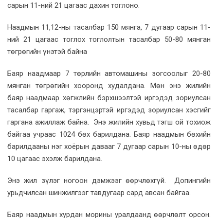
сарын 11-ний 21 цагаас дахин тоглоно.
Наадмын 11,12-ны тасалбар 150 мянга, 7 дугаар сарын 11-
ний 21 цагаас тоглох тоглолтын тасалбар 50-80 мянган
төгрөгийн үнэтэй байна
Баяр наадмаар 7 төрлийн автомашины зогсоолыг 20-80
мянган төгрөгийн хооронд худалдана. Мөн энэ жилийн
баяр наадмаар хөгжлийн бэрхшээлтэй иргэдэд зориулсан
тасалбар гаргаж, тэргэнцэртэй иргэдэд зориулсан хэсгийг
гаргана ажиллаж байна. Энэ жилийн хувьд тэгш ой тохиож
байгаа учраас 1024 бөх барилдана. Баяр наадмын бөхийн
барилдааны нэг хоёрын давааг 7 дугаар сарын 10-ны өдөр
10 цагаас эхэлж барилдана.
Энэ жил зүлэг ногоон дэмжээг өөрчлөхгүй. Допингийн
урьдчилсан шинжилгээг тавдугаар сард авсан байгаа.
Баяр наадмын хурдан морины уралдаанд өөрчлөлт орсон.