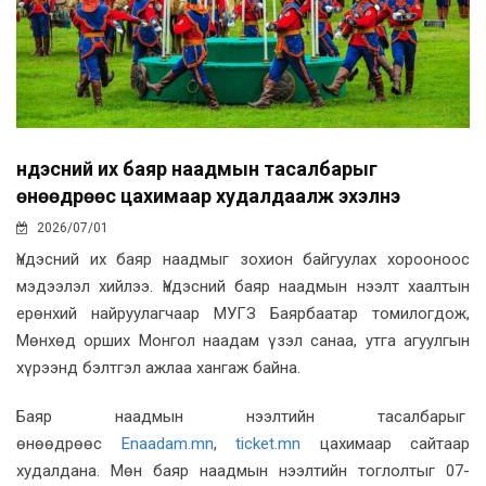
Үндэсний их баяр наадмын тасалбарыг
өнөөдрөөс цахимаар худалдаалж эхэлнэ
2026/07/01
Үндэсний их баяр наадмыг зохион байгуулах хорооноос
мэдээлэл хийлээ. Үндэсний баяр наадмын нээлт хаалтын
ерөнхий найруулагчаар МУГЗ Баярбаатар томилогдож,
Мөнхөд орших Монгол наадам үзэл санаа, утга агуулгын
хүрээнд бэлтгэл ажлаа хангаж байна.
Баяр наадмын нээлтийн тасалбарыг
өнөөдрөөс
Enaadam.mn
,
ticket.mn
цахимаар сайтаар
худалдана. Мөн баяр наадмын нээлтийн тоглолтыг 07-