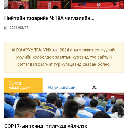
Нийтийн тээврийн Ч:19А чиглэлийн...
2026/08/07
АНХААРУУЛГА: УИХ-ын 2024 оны ээлжит сонгуулийн
хуулийн холбогдох заалтын хүрээнд тус сайтын
сэтгэгдэл хэсгийг түр хугацаанд хаасан болно.
Сүүлд
нэмэгдсэн
Их уншигдсан
COP17-ын зочид, төлөөлөгчдөд үйлчлэх