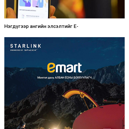
Нэгдүгээр ангийн элсэлтийг E-
Mongolia-аар зохион б...
2026/08/07
Францад иргэд рүү зөвшөөрөлгүй
сурталчилгааны дууд...
2026/08/07