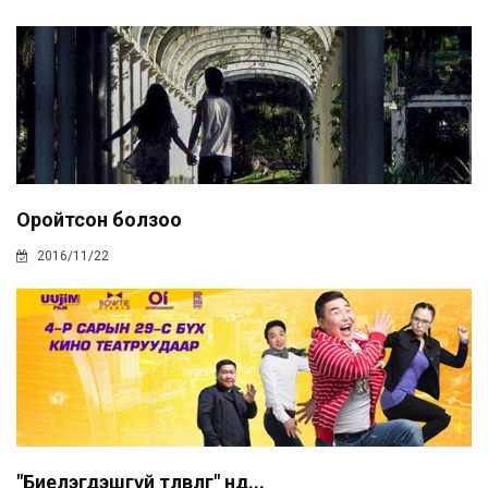
Оройтсон болзоо
2016/11/22
"Биелэгдэшгүй төлөвлөгөө" өнөөдө...