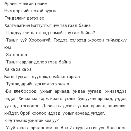
Арвинг-чавганц найм
Нямдоржийг нохой зургаа
Гvндалайг дэгээ ес
Халтмаагийн Баттулгыг чvv тав гээд байна.
-Цаадуул чинь тэгээд намайг юу гэж байна?
-Таныг уу? Хоосонгvй. Гэхдээ хэлэхэд жоохон тиймэрхvv
юм.
-За хэл хэл
-Таныг сарлаг долоо гээд байна.
Ха ха ха ха ха
Багш Тулгааг дуудаж, самбарт гаргав.
-Тулгаа, өдрийн дэглэмээ ярьж өг!
-Би өглөө босоод, ухныг арчаад, ундаа уугаад, хичээлдээ
явдаг. Хичээлээ тарж ирээд, ухныг бушуухан арчаад, ундаа
уугаад, тоглодог. Дараа нь дахиж ухныг арчаад, хичээлээ
хийдэг. Орой хоолоо идээд, ухныг арчаад унтдаг.
-Пөөх, танайх ухнатай юм уу?
-Үгүй хаалга арчдаг юм аа. Аав Их хурлын гишүүн болсноос