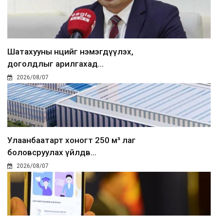
Шатахууны нөөцийг нэмэгдүүлэх,
доголдлыг арилгахад...
2026/08/07
Улаанбаатарт хоногт 250 м³ лаг
боловсруулах үйлдв...
2026/08/07