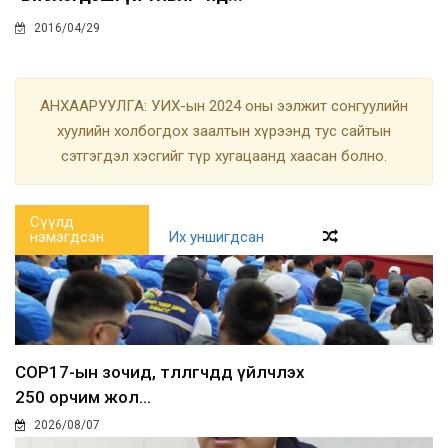
2016/04/29
АНХААРУУЛГА: УИХ-ын 2024 оны ээлжит сонгуулийн
хуулийн холбогдох заалтын хүрээнд тус сайтын
сэтгэгдэл хэсгийг түр хугацаанд хаасан болно.
Сүүлд
нэмэгдсэн
Их уншигдсан
COP17-ын зочид, төлөөлөгчдөд үйлчлэх
250 орчим жол...
2026/08/07