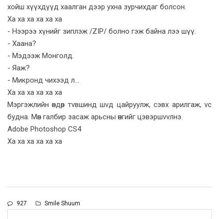
хойш хүүхдүүд хаалган дээр ухна зурчихдаг болсон.
Ха ха ха ха ха ха
- Нээрээ хүнийг зиплэж /ZIP/ болно гэж байна лээ шүү.
- Хаана?
- Мэдээж Монголд.
- Яаж?
- Микронд чихээд л...
Ха ха ха ха ха ха
Мэргэжлийн өндөр тvвшинд шvд цайруулж, сэвх арилгаж, vс
будна. Мөн галбир засаж арьсны өнгийг цэвэршvvлнэ.
Adobe Photoshop CS4
Ха ха ха ха ха ха
927
Smile Shuum