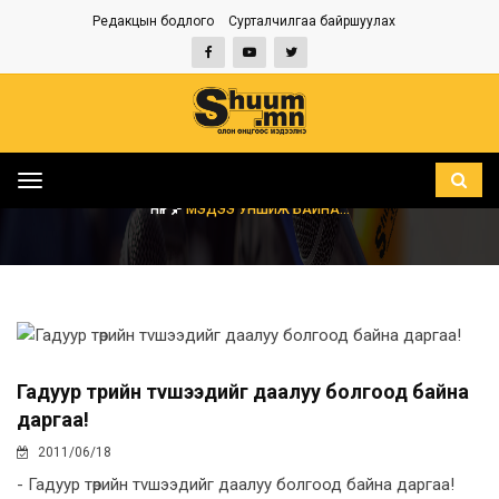
Редакцын бодлого
Сурталчилгаа байршуулах
Toggle
navigation
НҮҮР
МЭДЭЭ УНШИЖ БАЙНА...
Гадуур төрийн тvшээдийг даалуу болгоод байна
даргаа!
2011/06/18
- Гадуур төрийн тvшээдийг даалуу болгоод байна даргаа!