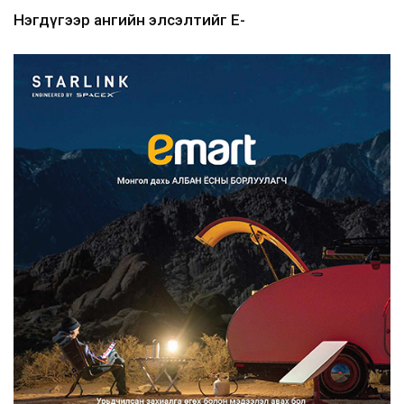
Нэгдүгээр ангийн элсэлтийг E-
Mongolia-аар зохион б...
2026/08/07
Францад иргэд рүү зөвшөөрөлгүй
сурталчилгааны дууд...
2026/08/07
Нийтийн тээврийн Ч:19А чиглэлийн
замналд түр хугац...
2026/08/07