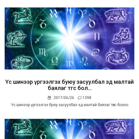
Үс шинээр үргээлгэх буюу засуулбал эд малтай
баялаг төгс бол...
2017/06/26
1398
Үс шинээр үргээлгэх буюу засуулбал эд малтай баялаг төгс болно