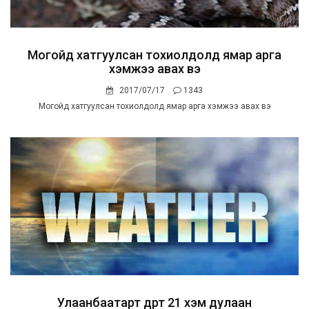
Могойд хатгуулсан тохиолдолд ямар арга
хэмжээ авах вэ
2017/07/17
1343
Могойд хатгуулсан тохиолдолд ямар арга хэмжээ авах вэ
Улаанбаатарт өдөртөө 21 хэм дулаан