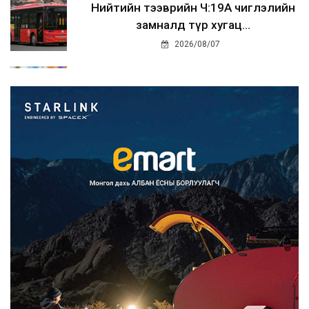
Нийтийн тээврийн Ч:19А чиглэлийн
замналд түр хугац...
2026/08/07
Автомашины улсын дугаар сондгой
тоогоор төгссөн бо...
2026/08/07
Улаанбаатарт өдөртөө 30 хэм дулаан
2026/08/07
Улсын чанартай хатуу хучилттай
авто замын талаас и...
2026/08/06