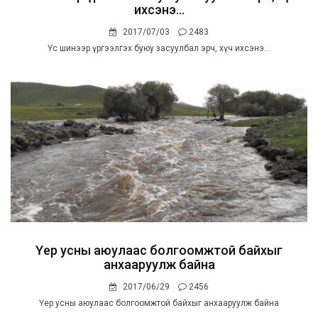
ихсэнэ...
2017/07/03
2483
Үс шинээр үргээлгэх буюу засуулбал эрч, хүч ихсэнэ...
Үер усны аюулаас болгоомжтой байхыг
анхааруулж байна
2017/06/29
2456
Үер усны аюулаас болгоомжтой байхыг анхааруулж байна