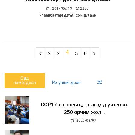
2017/06/13
2238
Улаанбаатарт өдөртөө 31 хэм дулаан
4
2
3
5
6
Сүүлд
нэмэгдсэн
Их уншигдсан
COP17-ын зочид, төлөөлөгчдөд үйлчлэх
250 орчим жол...
2026/08/07