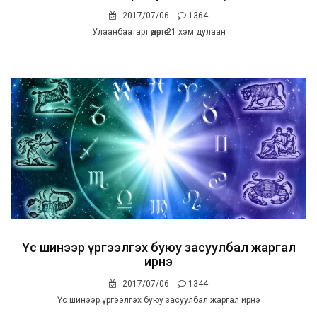
2017/07/06
1364
Улаанбаатарт өдөртөө 21 хэм дулаан
Үс шинээр үргээлгэх буюу засуулбал жаргал
ирнэ
2017/07/06
1344
Үс шинээр үргээлгэх буюу засуулбал жаргал ирнэ