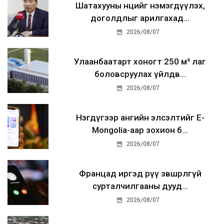
Шатахууны нөөцийг нэмэгдүүлэх,
доголдлыг арилгахад...
2026/08/07
Улаанбаатарт хоногт 250 м³ лаг
боловсруулах үйлдв...
2026/08/07
Нэгдүгээр ангийн элсэлтийг E-
Mongolia-аар зохион б...
2026/08/07
Францад иргэд рүү зөвшөөрөлгүй
сурталчилгааны дууд...
2026/08/07