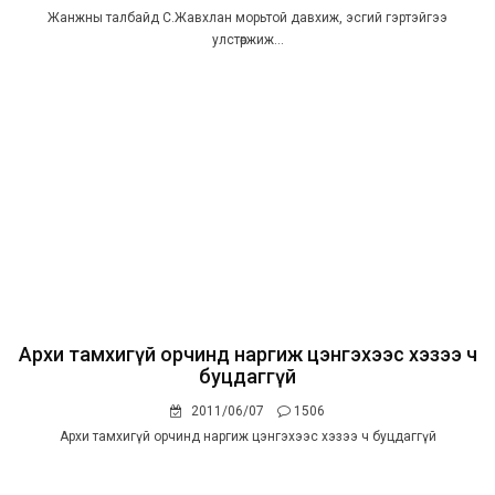
Жанжны талбайд С.Жавхлан морьтой давхиж, эсгий гэртэйгээ
улстөржиж...
Архи тамхигүй орчинд наргиж цэнгэхээс хэзээ ч
буцдаггүй
2011/06/07
1506
Архи тамхигүй орчинд наргиж цэнгэхээс хэзээ ч буцдаггүй