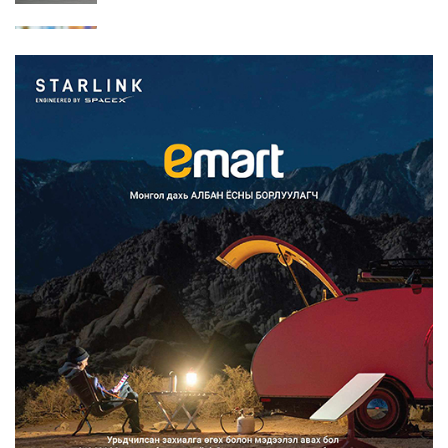
Автомашины улсын дугаар сондгой
тоогоор төгссөн бо...
2026/08/07
Улаанбаатарт өдөртөө 30 хэм дулаан
2026/08/07
Улсын чанартай хатуу хучилттай
авто замын талаас и...
2026/08/06
Засгийн газар энэ оныг дуустал
санхүүгийн хэмнэлти...
2026/08/06