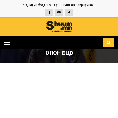
Редакцын бодлого
Сурталчилгаа байршуулах
Toggle
НҮҮР
ОЛОН ӨНЦӨГ
navigation
ОЛОН ӨНЦӨГ