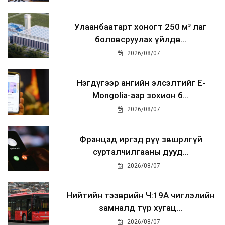
Улаанбаатарт хоногт 250 м³ лаг
боловсруулах үйлдв...
2026/08/07
Нэгдүгээр ангийн элсэлтийг E-
Mongolia-аар зохион б...
2026/08/07
Францад иргэд рүү зөвшөөрөлгүй
сурталчилгааны дууд...
2026/08/07
Нийтийн тээврийн Ч:19А чиглэлийн
замналд түр хугац...
2026/08/07