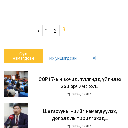
3
1
2
Сүүлд
нэмэгдсэн
Их уншигдсан
COP17-ын зочид, төлөөлөгчдөд үйлчлэх
250 орчим жол...
2026/08/07
Шатахууны нөөцийг нэмэгдүүлэх,
доголдлыг арилгахад...
2026/08/07