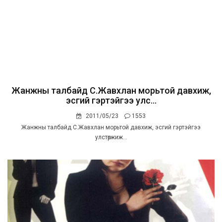
Жанжны талбайд С.Жавхлан морьтой давхиж,
эсгий гэртэйгээ улс...
2011/05/23
1553
Жанжны талбайд С.Жавхлан морьтой давхиж, эсгий гэртэйгээ
улстөржиж...