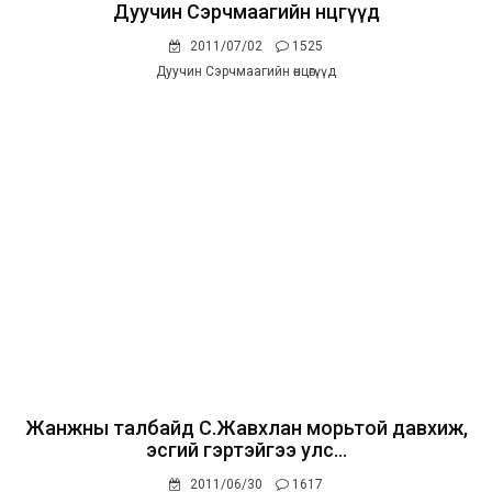
Дуучин Сэрчмаагийн өнцөгүүд
2011/07/02
1525
Дуучин Сэрчмаагийн өнцөгүүд
Жанжны талбайд С.Жавхлан морьтой давхиж,
эсгий гэртэйгээ улс...
2011/06/30
1617