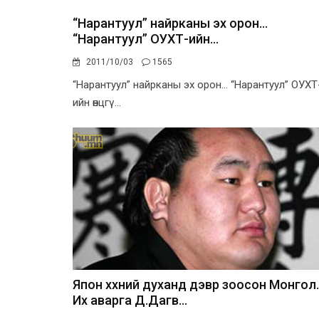
“Нарантуул” найрканы эх орон...
“Нарантуул” ОУХТ-ийн...
2011/10/03
1565
“Нарантуул” найрканы эх орон... “Нарантуул” ОУХТ
ийн өнцгү...
Япон хүүхний духанд дэвүүр зоосон Монгол..
Их аварга Д.Дагв...