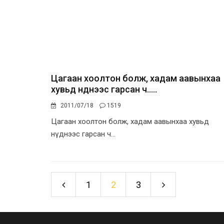
Цагаан хоолтон болж, хадам аавынхаа
хувьд нүднээс гарсан ч.....
2011/07/18
1519
Цагаан хоолтон болж, хадам аавынхаа хувьд
нүднээс гарсан ч...
1
2
3