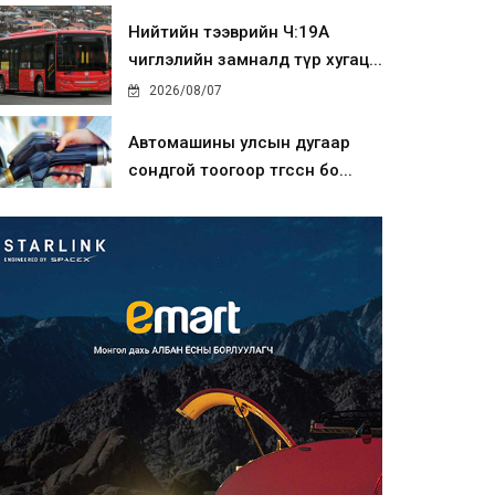
Нийтийн тээврийн Ч:19А
чиглэлийн замналд түр хугац...
2026/08/07
Автомашины улсын дугаар
сондгой тоогоор төгссөн бо...
2026/08/07
Улаанбаатарт өдөртөө 30 хэм
дулаан
2026/08/07
Улсын чанартай хатуу
хучилттай авто замын талаас
и...
2026/08/06