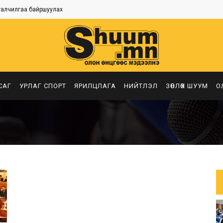
талчилгаа байршуулах
САГ
УРЛАГ СПОРТ
ЯРИЛЦЛАГА
НИЙТЛЭЛ
ЗӨВЛӨХ ШУУМ
О