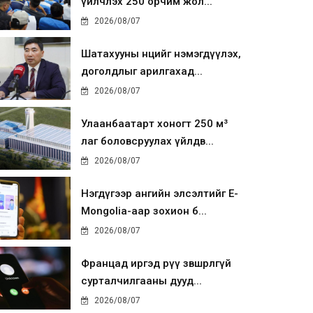
үйлчлэх 250 орчим жол...
2026/08/07
Шатахууны нөөцийг нэмэгдүүлэх,
доголдлыг арилгахад...
2026/08/07
Улаанбаатарт хоногт 250 м³
лаг боловсруулах үйлдв...
2026/08/07
Нэгдүгээр ангийн элсэлтийг E-
Mongolia-аар зохион б...
2026/08/07
Францад иргэд рүү зөвшөөрөлгүй
сурталчилгааны дууд...
2026/08/07