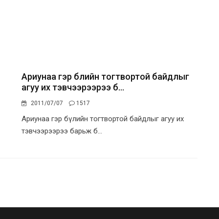
Ариунаа гэр бүлийн тогтвортой байдлыг
агуу их тэвчээрээрээ б...
2011/07/07
1517
Ариунаа гэр бүлийн тогтвортой байдлыг агуу их
тэвчээрээрээ барьж б...