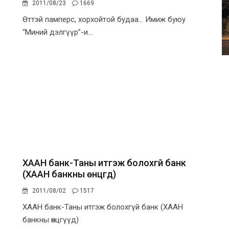
2011/08/23
1669
Өттэй памперс, хорхойтой будаа... Имиж буюу
“Миний дэлгүүр”-и...
ХААН банк-Таны итгэж болохгүй банк
(ХААН банкны өнцгүүд)
2011/08/02
1517
ХААН банк-Таны итгэж болохгүй банк (ХААН
банкны өнцгүүд)