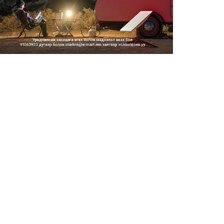
Засгийн газар энэ оныг
дуустал санхүүгийн
хэмнэлти...
2026/08/06
Шатахууны импортын гаалийн
албан татварыг 2027 оны...
2026/08/06
Стратегийн нөөцийн барааны
хяналтыг цахим системээ...
2026/08/06
Монгол Улс COP17 бага
хуралд 6.5 тэрбум
ам.доллары...
2026/08/06