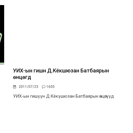
УИХ-ын гишүүн Д.Кёкүшюзан Батбаярын
өнцөгүүд
2011/07/23
1605
УИХ-ын гишүүн Д.Кёкүшюзан Батбаярын өнцөгүүд