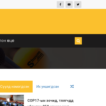
ЛОН ӨНЦӨГ
Сүүлд нэмэгдсэн
Их уншигдсан
COP17-ын зочид, төлөөлөгчдөд