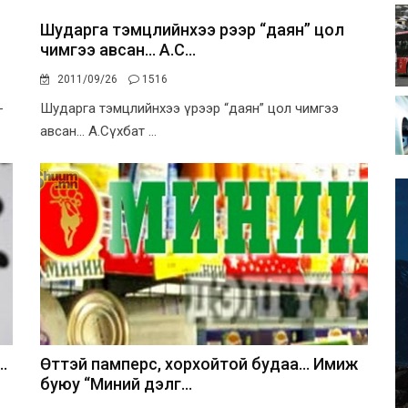
Шударга тэмцлийнхээ үрээр “даян” цол
чимгээ авсан... А.С...
2011/09/26
1516
-
Шударга тэмцлийнхээ үрээр “даян” цол чимгээ
авсан... А.Сүхбат ...
.
Өттэй памперс, хорхойтой будаа... Имиж
буюу “Миний дэлгүү...