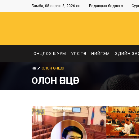
Бямба, 08 сарын 8, 2026 он
Редакцын бодлого
Сур
ОНЦЛОХ ШУУМ
УЛС ТӨР
НИЙГЭМ
ЭДИЙН ЗА
НҮҮР
ОЛОН ӨНЦӨГ
ОЛОН ӨНЦӨГ