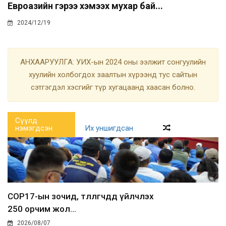
Евроазийн гэрээ хэмээх мухар бай...
2024/12/19
АНХААРУУЛГА: УИХ-ын 2024 оны ээлжит сонгуулийн
хуулийн холбогдох заалтын хүрээнд тус сайтын
сэтгэгдэл хэсгийг түр хугацаанд хаасан болно.
Сүүлд
нэмэгдсэн
Их уншигдсан
COP17-ын зочид, төлөөлөгчдөд үйлчлэх
250 орчим жол...
2026/08/07