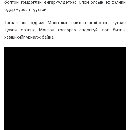
болгон тэмдэглэн өнгөрүүлдэгээс Олон Улсын эх хэлний
өдөр үүссэн түүхтэй.
Тэгвэл энэ өдрийг Монголын сайтын холбооны зүгээс
Цахим орчинд Монгол хэлээрээ алдаагүй, зөв бичиж
хэвшихийг уриалж байна.