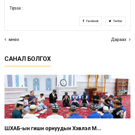
Түгээх :
Facebook
Twitter
Өмнөх
Дараах
САНАЛ БОЛГОХ
ШХАБ-ын гишүүн орнуудын Хэвлэл М...