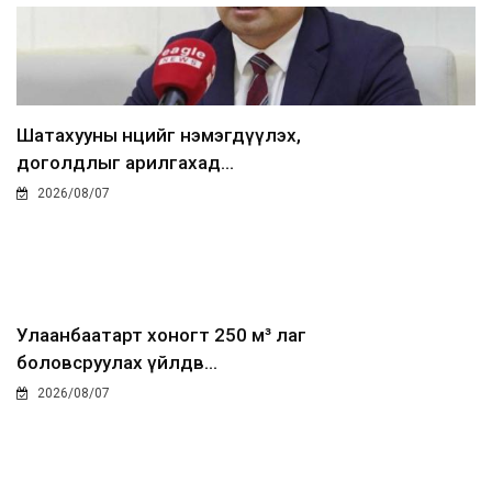
Шатахууны нөөцийг нэмэгдүүлэх,
доголдлыг арилгахад...
2026/08/07
Улаанбаатарт хоногт 250 м³ лаг
боловсруулах үйлдв...
2026/08/07