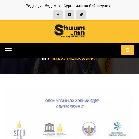
Редакцын бодлого
Сурталчилгаа байршуулах
Toggle
navigation
НҮҮР
МЭДЭЭ УНШИЖ БАЙНА...