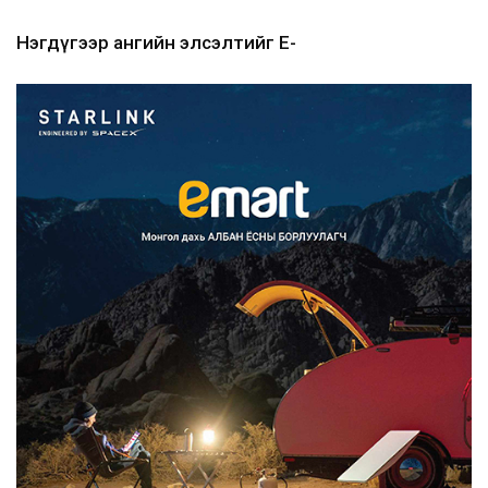
Нэгдүгээр ангийн элсэлтийг E-
Mongolia-аар зохион б...
2026/08/07
Францад иргэд рүү зөвшөөрөлгүй
сурталчилгааны дууд...
2026/08/07
Нийтийн тээврийн Ч:19А чиглэлийн
замналд түр хугац...