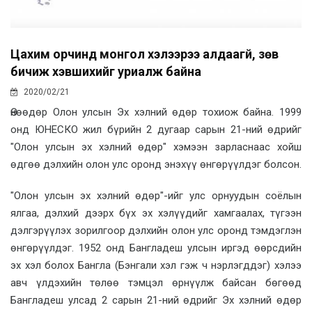
Цахим орчинд монгол хэлээрээ алдаагүй, зөв
бичиж хэвшихийг уриалж байна
2020/02/21
Өнөөдөр Олон улсын Эх хэлний өдөр тохиож байна. 1999
онд ЮНЕСКО жил бүрийн 2 дугаар сарын 21-ний өдрийг
"Олон улсын эх хэлний өдөр" хэмээн зарласнаас хойш
өдгөө дэлхийн олон улс оронд энэхүү өнгөрүүлдэг болсон.
"Олон улсын эх хэлний өдөр"-ийг улс орнуудын соёлын
ялгаа, дэлхий дээрх бүх эх хэлүүдийг хамгаалах, түгээн
дэлгэрүүлэх зорилгоор дэлхийн олон улс оронд тэмдэглэн
өнгөрүүлдэг. 1952 онд Бангладеш улсын иргэд өөрсдийн
эх хэл болох Бангла (Бэнгали хэл гэж ч нэрлэгддэг) хэлээ
авч үлдэхийн төлөө тэмцэл өрнүүлж байсан бөгөөд
Бангладеш улсад 2 сарын 21-ний өдрийг Эх хэлний өдөр