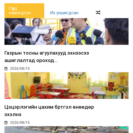
Сүүлд
нэмэгдсэн
Их уншигдсан
Газрын тосны агуулахууд эхнээсээ
ашиглалтад ороход...
2026/08/10
Цэцэрлэгийн цахим бүртгэл өнөөдөр
эхэлнэ
2026/08/10