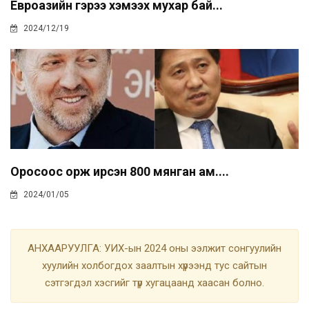
Евроазийн гэрээ хэмээх мухар бай...
2024/12/19
Оросоос орж ирсэн 800 мянган ам....
2024/01/05
АНХААРУУЛГА: УИХ-ын 2024 оны ээлжит сонгуулийн
хуулийн холбогдох заалтын хүрээнд тус сайтын
сэтгэгдэл хэсгийг түр хугацаанд хаасан болно.