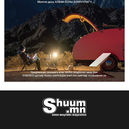
Улсын дугаарын тэгш, сондгойгоор
ангилан хөдөлгөөн...
2026/08/10
Нарантуул, Дүнжингарав, Шинэ 100
айл худалдааны тө...
2026/08/10
КОП17-д ажиллах онцгой байдлын
бүрэлдэхүүн хамтарс...
2026/08/10