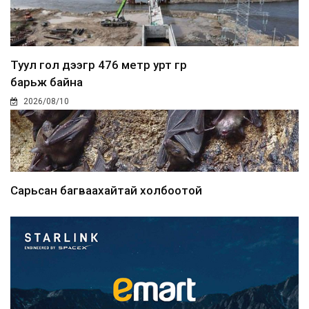
Туул гол дээгүүр 476 метр урт гүүр
барьж байна
2026/08/10
Сарьсан багваахайтай холбоотой
дуудлагыг Нийслэлий...
2026/08/10