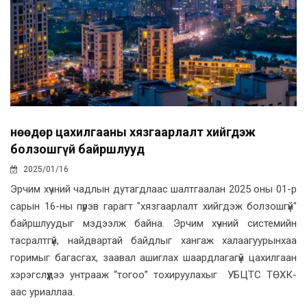
Өнөөдөр цахилгааны хязгаарлалт хийгдэж
болзошгүй байршлууд
2025/01/16
Эрчим хүчний чадлын дутагдлаас шалтгаалан 2025 оны 01-р
сарын 16-ны пүрэв гарагт "хязгаарлалт хийгдэж болзошгүй"
байршлуудыг мэдээлж байна. Эрчим хүчний системийн
тасралтгүй, найдвартай байдлыг хангаж халаагуурынхаа
горимыг багасгах, заавал ашиглах шаардлагагүй цахилгаан
хэрэгслүүдээ унтрааж “тогоо” тохируулахыг УБЦТС ТӨХК-
аас уриаллаа.