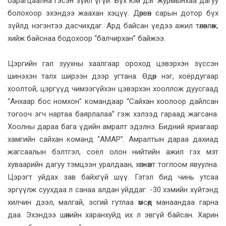
барагцаална гэсэн зүйл үгүй. Бүх юм дэг журмынхаа дагуу
болохоор эхэндээ жаахан хэцүү. Дөрвөн сарын дотор бүх
зүйлд нэгэнтээ дасчихдаг. Ард байсан үедээ ажил төлөвлөж,
хийж байснаа бодохоор “балчирхан” байжээ.
Цэргийн гал зуухны хаалгаар ороход цэвэрхэн зүссэн
шинэхэн талх ширээн дээр угтана. Өдөр нэг, хоёрдугаар
хоолтой, цэргүүд чимээгүйхэн цэвэрхэн хооллож дуусгаад
“Анхаар бос номхон” командаар “Сайхан хоолоор дайлсан
тогооч эгч нартаа баярлалаа” гэж хэлээд гараад жагсана.
Хоолны дараа бага үдийн амралт эдэлнэ. Бидний яриагаар
хамгийн сайхан команд “АМАР”. Амралтын дараа дахиад
жагсаалын бэлтгэл, соёл олон нийтийн ажил гэх мэт
хуваарийн дагуу тэмцээн уралдаан, хөгжөөнт тоглоом явуулна.
Цэрэгт уйдах зав байхгүй шүү. Гэтэл бид чинь утсаа
эргүүлж суухдаа л санаа алдан уйддаг. -30 хэмийн хүйтэнд
хилчин дээл, малгай, эсгий гутлаа өмсөөд манаандаа гарна
даа. Эхэндээ шөнийн харанхуйд их л эвгүй байсан. Харин