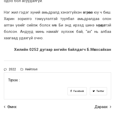
одоо бол асуудалгүй.
Нэг жил гэдэг хүний амьдралд хэнэггүйхэн өнгөрөөвөл юу ч биш.
Харин зорилго тэмүүлэлтэй туулбал амьдралдаа олон
алтан үеийг сийлж болох мөч. Би энд ирээд шинэ мөрөөдөлтэй
болсон. Андууд минь намайг хүлээж бай, “ах” нь албаа
хаагаад удахгүй очно.
Хилийн 0252 дугаар ангийн байлдагч Б.Мөнхсайхан
2022
Нийтлэл
Түгээх :
Facebook
Twitter
Өмнөх
Дараах