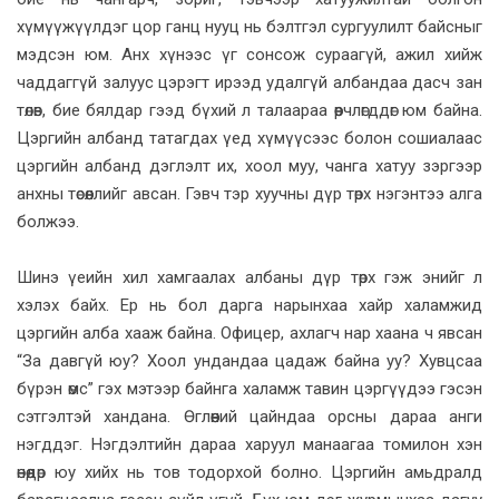
хүмүүжүүлдэг цор ганц нууц нь бэлтгэл сургуулилт байсныг
мэдсэн юм. Анх хүнээс үг сонсож сураагүй, ажил хийж
чаддаггүй залуус цэрэгт ирээд удалгүй албандаа дасч зан
төлөв, бие бялдар гээд бүхий л талаараа өөрчлөгддөг юм байна.
Цэргийн албанд татагдах үед хүмүүсээс болон сошиалаас
цэргийн албанд дэглэлт их, хоол муу, чанга хатуу зэргээр
анхны төсөөллийг авсан. Гэвч тэр хуучны дүр төрх нэгэнтээ алга
болжээ.
Шинэ үеийн хил хамгаалах албаны дүр төрх гэж энийг л
хэлэх байх. Ер нь бол дарга нарынхаа хайр халамжид
цэргийн алба хааж байна. Офицер, ахлагч нар хаана ч явсан
“За давгүй юу? Хоол ундандаа цадаж байна уу? Хувцсаа
бүрэн өмс” гэх мэтээр байнга халамж тавин цэргүүдээ гэсэн
сэтгэлтэй хандана. Өглөөний цайндаа орсны дараа анги
нэгддэг. Нэгдэлтийн дараа харуул манаагаа томилон хэн
өнөөдөр юу хийх нь тов тодорхой болно. Цэргийн амьдралд