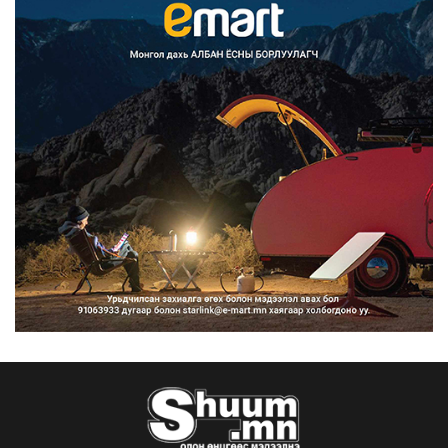
Францад иргэд рүү зөвшөөрөлгүй
сурталчилгааны дууд...
2026/08/07
Нийтийн тээврийн Ч:19А чиглэлийн
замналд түр хугац...
2026/08/07
Автомашины улсын дугаар сондгой
тоогоор төгссөн бо...