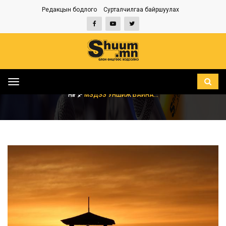
Редакцын бодлого
Сурталчилгаа байршуулах
Toggle
navigation
НҮҮР
МЭДЭЭ УНШИЖ БАЙНА...