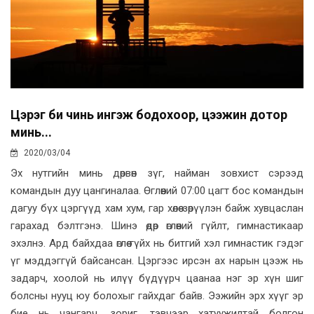
Цэрэг би чинь ингэж бодохоор, цээжин дотор
минь...
2020/03/04
Эх нутгийн минь дөрвөн зүг, найман зовхист сэрээд
командын дуу цангиналаа. Өглөөний 07:00 цагт бос командын
дагуу бүх цэргүүд хам хум, гар хөлөө зөрүүлэн байж хувцаслан
гарахад бэлтгэнэ. Шинэ өдөр өглөөний гүйлт, гимнастикаар
эхэлнэ. Ард байхдаа өглөө гүйх нь битгий хэл гимнастик гэдэг
үг мэддэггүй байсансан. Цэргээс ирсэн ах нарын цээж нь
задарч, хоолой нь илүү бүдүүрч цаанаа нэг эр хүн шиг
болсны нууц юу болохыг гайхдаг байв. Ээжийн эрх хүүг эр
бие нь чангарч, зориг, тэвчээр хатуужилтай болгон