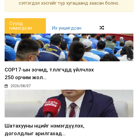
сэтгэгдэл хэсгийг түр хугацаанд хаасан болно.
Сүүлд
нэмэгдсэн
Их уншигдсан
COP17-ын зочид, төлөөлөгчдөд үйлчлэх
250 орчим жол...
2026/08/07
Шатахууны нөөцийг нэмэгдүүлэх,
доголдлыг арилгахад...