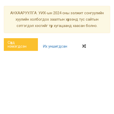
АНХААРУУЛГА: УИХ-ын 2024 оны ээлжит сонгуулийн
хуулийн холбогдох заалтын хүрээнд тус сайтын
сэтгэгдэл хэсгийг түр хугацаанд хаасан болно.
Сүүлд
нэмэгдсэн
Их уншигдсан