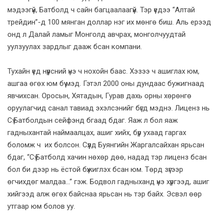
мэдээгүй, Батболд ч сайн багцаалаагүй. Тэр үедээ “Алтай
трейдин”-д 100 мянган доллар нэг их мөнгө биш. Аль ерээд
онд л Далай ламыг Монголд авчрах, монголчуудтай
уулзуулах зардлыг дааж бсан компани.
Тухайн үед нүүрсний үнэ ч нохойн баас. Хэзээ ч ашиглах юм,
ашгаа өгөх юм бүү мэд. Гэтэл 2000 оны дундаас бужигнаад
явчихсан. Оросын, Хятадын, Гурав дахь орны хөрөнгө
оруулагчид санал тавиад эхэлсэнийг бүгд мэднэ. Лиценз нь
Сү.Батболдын сейфэнд бгаад бдаг. Яаж л бол яаж
гадныхантай наймаалцах, ашиг хийх, бүр ухаад гаргах
боломж ч их болсон. Сүүлд Буянгийн Жаргалсайхан ярьсан
бдаг, “Сү.Батболд хачин нөхөр дөө, надад тэр лиценз бсан
бол би дээр нь ёстой бүжиглэх бсан юм. Төрд зүгээр
өгчихдөг малдаа...” гэж. Бодвол гадныханд үнэ хүргээд, ашиг
хийгээд алж өгөх байснаа ярьсан нь тэр байх. Эсвэл өөр
утгаар юм болов уу.