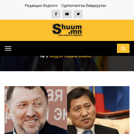
Редакцын бодлого
Сурталчилгаа байршуулах
Toggle
navigation
НҮҮР
МЭДЭЭ УНШИЖ БАЙНА...