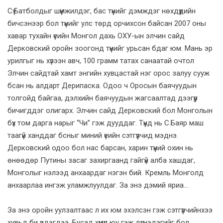
Сү.Батболдыг шүүмжилдэг, бас түүнийг дэмждэг нөхдүүдийн
бичсэнээр бол түүнийг улс төрд орчихсон байсан 2007 оны
хавар тухайн үеийн Монгол дахь ОХУ-ын элчин сайд
Дерковский оройн зоогонд түүнийг урьсан бдаг юм. Мань эр
урилгыг нь хүлээн авч, 100 грамм татах санаатай очтол
Элчин сайдтай хамт энгийн хувцастай нэг орос залуу сууж
бсан нь алдарт Дерипаска. Одоо ч Оросын баячуудын
толгойд байгаа, дэлхийн баячуудын жагсаалтад дээгүүр
бичигддэг олигарх. Элчин сайд Дерковский бол Монголын
бүх том дарга нарыг “Чи” гэж дууддаг. Түүнд нь С.Баяр маш
таагүй ханддаг бсныг миний үеийн сэтгүүлчид мэднэ.
Дерковский одоо бол нас барсан, харин түүний охин нь
өнөөдөр Путины засаг захиргаанд гайгүй алба хашдаг,
Монголыг нэлээд анхаардаг нэгэн бий. Кремль Монголд
анхаарлаа ингэж уламжлуулдаг. За энэ дэмий яриа...
За энэ оройн уулзалтаас л их юм эхэлсэн гэж сэтгүүлчийнхээ
хувьд би үздэгдээ. Бусад хүмүүс юу гэж дүгнэдэгийг бол