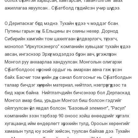
болох бүхэнтэй харьцсан, хамтарсан, Тавантолгойг авах
ажиллагаа явуулсан... Сү.Батболд гүлдийсэн учир шүү дээ.
О.Дерипаскаг бүгд мэднэ. Тухайн үедээ ч мэддэг бсан.
Путины гарын хүн. Б.Ельцины ач охины нөхөр. Дорнод
Сибирийн хамгийн том цахилгаан үйлдвэрлэгч, түгээгч,
монопол “Иркутскэнерго” компанийн хувьцааг тухайн үедээ
авсан, ингэснээр Эрхүүг мэдэлдээ бүрэн авч, үргэжлүүлэн
Монгол руу анхаарлаа хандуулсан. Монголын олигархи
Сү.Батболдоос нүүрсний ордыг нь амархан авна гэж үзсэн
байх. Басчиг том үнийн дүн санал болгосныг нь Сү.Батболдын
талаар бичдэг хүмүүсийн материал, нийтлэл, нэвтрүүлгүүдээс та
бид харж байна. Нийтлэлчдийн бичсэнээр бол Дерпаскад
Монгол амар биш, урьдын Монгол биш болсон гэдгийг
ойлгуулсан үйл явдал болсон. “Базовый элемент”, “Расул”
компанийн эзэн тэрбээр 90 оноос хойш өнөөдрийг хүртэлх
хугацаанд ийм өндөрлөгт хүрэхийн тулд, Оросын хөрөнгийг
хамахын тулд юу эсийг хийсэн, туулсан байхав дээ. Тухайн