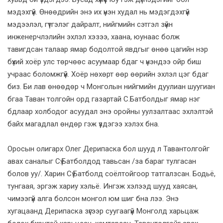
мэдэхгүй. Өнөөдрийн энэ их үнэн худал нь мэдэгдэхгүй
мэдээлэл, гүтгэлэг дайралт, нийгмийн сэтгэл зүйн
инженерчлэлийн эхлэл хэзээ, хаана, юунаас болж
тавигдсан талаар ямар бодолтой явдгыг өнөө цагийн нэр
бүхий хоёр улс төрчөөс асуумаар бдаг ч үнэндээ ойр биш
учраас боломжгүй. Хоёр нөхөрт өөр өөрийн эхлэл цэг бдаг
биз. Би лав өнөөдөр ч Монголын нийгмийн дуулиан шуугиан
бгаа Таван толгойн орд газартай С.Батболдыг ямар нэг
бдлаар холбодог асуудал энэ оройны уулзалтаас эхлэлтэй
байх магадлал өндөр гэж үздэгээ хэлэх бна.
Оросын олигарх Олег Дерипаска бол шууд л Тавантолгойг
авах саналыг Сү.Батболдод тавьсан /за бараг тулгасан
болов уу/. Харин Сү.Батболд соёлтойгоор татгалзсан. Бодьё,
тунгаая, эргэж хариу хэльё. Ингэж хэлээд шууд хаясан,
чимээгүй алга болсон монгол юм шиг бна лээ. Энэ
хугацаанд Дерипаска зүгээр суугаагүй Монголд харьцаж