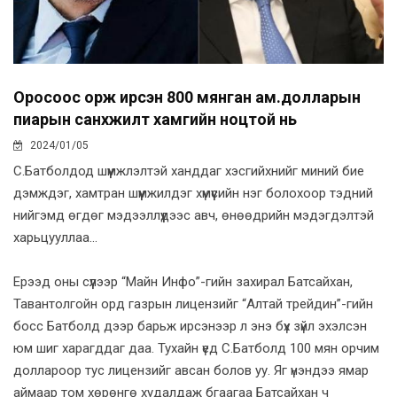
Оросоос орж ирсэн 800 мянган ам.долларын
пиарын санхүүжилт хамгийн ноцтой нь
2024/01/05
С.Батболдод шүүмжлэлтэй ханддаг хэсгийхнийг миний бие
дэмждэг, хамтран шүүмжилдэг хүмүүсийн нэг болохоор тэдний
нийгэмд өгдөг мэдээллүүдээс авч, өнөөдрийн мэдэгдэлтэй
харьцууллаа...
Ерээд оны сүүлээр “Майн Инфо”-гийн захирал Батсайхан,
Тавантолгойн орд газрын лицензийг “Алтай трейдин”-гийн
босс Батболд дээр барьж ирсэнээр л энэ бүх зүйл эхэлсэн
юм шиг харагддаг даа. Тухайн үед С.Батболд 100 мян орчим
доллароор тус лицензийг авсан болов уу. Яг үнэндээ ямар
аймаар том хөрөнгө худалдаж бгаагаа Батсайхан ч