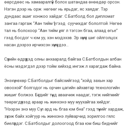
өөрсдөөс нь хамааралгүй болох шатандаа өнөөдөр орсон.
Нэгэн дээр нь орж нөгөөг нь ярьдаг, яс хаядаг. Тэр
дундаас ашиг хонжоо хайдаг. С.Батболд бол дипломат
зангаа гаргаж “Аан тийм үү” гээд суучихдаг бололтой. Нөгөө
тал нь болохоор “Аан тийм үү, яг л тэгсэн бгаа, алаад өгье”
гээд босдог ч юм уу, хэн мэдэхэв. Эр хүмүүс шиг ойлголцох
насан дээрээ ирчихсэн хүмүүсдээ...
Сүүлийн өдрүүдэд олны анхааралд байгаа С.Батболдын албан
ёсны мэдэгдэл дээр тойм хийхэд ингэж л харагдаж байна.
Энэхүү нөхөр С.Батболдыг байсхийгээд “хойд захын хар
овоохой” болгодог нь орчин цагийн айхавтар технологийн
жишиг болжээ. Бүгдийг түүнд аваачиж наадаг, тэгж нийгмийг
төөрөгдүүлээд араар нь жинхэнэ муу муухайгаа хийдэг.
“Нээрэн энэ муу Сү л ард нь бгаа юм бна” гээд түүнийг хардаж,
зүхэж байх хойгуур нь жинхэнэ луйварчид зорилгоо гялс
биелүүлдэг. С.Батболдыг долоогоод бгаа юм биш биднийг