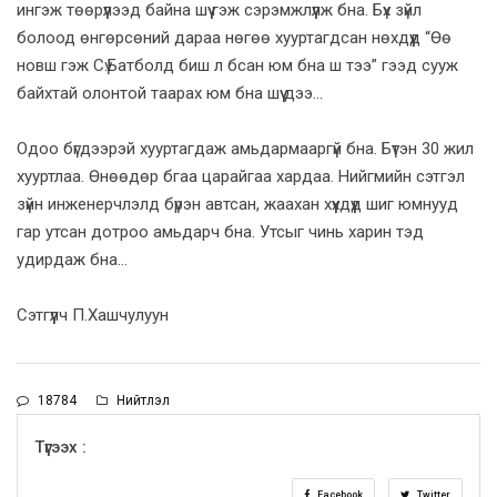
ингэж төөрүүлээд байна шүү гэж сэрэмжлүүлж бна. Бүх зүйл
болоод өнгөрсөний дараа нөгөө хууртагдсан нөхдүүд “Өө
новш гэж Сү.Батболд биш л бсан юм бна ш тээ” гээд сууж
байхтай олонтой таарах юм бна шүү дээ...
Одоо бүгдээрэй хууртагдаж амьдармааргүй бна. Бүтэн 30 жил
хууртлаа. Өнөөдөр бгаа царайгаа хардаа. Нийгмийн сэтгэл
зүйн инженерчлэлд бүрэн автсан, жаахан хүүхдүүд шиг юмнууд
гар утсан дотроо амьдарч бна. Утсыг чинь харин тэд
удирдаж бна...
Сэтгүүлч П.Хашчулуун
18784
Нийтлэл
Түгээх :
Facebook
Twitter