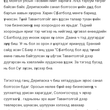
үед Монгол улсын Төсвийн нийт зарлага 764,6 тэрбум төгрөг
байсан байх. Дерипаскийн санал болгосон үнийн дүнд бол
баргын аавын хүү нурна. Харин Сү.Батболд мөнгө бариад
үзчихсэн. Түүний Тавантолгойг авч үлдсэн талаар тухан үеийн
том бизнесменүүд өөр хоорондоо их ярьдаг. Тэдний
хоорондын яриаг тэр чигээр нь нийгэмд хүргэвэл өнөөдрийн
С.Батболд руу инээж харах хүн олон. Даана ч тэд дуугардаг
хүмүүс биш. Уг нь бол эх орон л үнэртэдэг ярианууд. Ерөнхий
сайд асан С.Баяр л ганц удаа “Сү.Батболд бол ард түмний
өмнө гавьяа байгуулсан хүн шүү” гэж Тавантолгой дээр
дуугарсан нь хэвлэлийн хуудаснаа үлдэж. За тэгээд бусад
нь бол Сү-г зүхсэн, зүхсээр бна.
Тэгэсгээд ганц Дерипаска ч биш хятадуудын зүгээс санал
болгосон бдаг. Оросын нөлөө бүхий өөр бизнесменүүд ч
уулзалтад урисан харагддаг, Солонгосчууд ч зүгээр
суулгаагүй... гадныхны эрх ашиг Тавантолгой дээр
төвлөрсөн, шунасан, шулуухан хэлэхэд авахаар