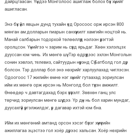
дайрцгаасан. Үүндээ Монголоос ашиглаж болох бүх хүнийг
ашигласан.
Энэ бүх үйл явцын дунд тухайн үед Оросоос орж ирсэн 800
мянган ам.долларын пиарын санхүүжилт хамгийн ноцтой нь.
Манай салбарын тодорхой төлөөллүүд нэлээн үүрэгтэй
оролцсон. Үүнийгээ ч зарим нь сүүлд ярьдаг. Хөөн хэлэлцэх
дууссан юм чинь. Их мөнгө шүү. Тэр өдрүүдээс эхлэн Монголын
сонин хэвлэл, телевиз, сайтуудын нүүрэнд Сү.Батболд гол дүр
болсон. Тэр доллар бол энэ нөхрийг харлуулахад чиглэсэн.
Одоогоос 17 жилийн өмнө нэг хүнийг гутаахад зориулсан
ийм их мөнгө орж ирсэн нь Монголд бол түүхэн амжилт.
Өнөөдөр ч давтагдахад бэрх үзүүлэлт. Зөвхөн ганц улс
төрчид зориулсан мөнгө шүү дээ. Үр дүн нь бол харин мундаг,
дуусахгүй үргэлжилдэг, үр дагавар ихтэй юм бна.
Ийм их мөнгөний амтанд орсон хэсэг бүлэг хүмүүсийн
ажиллагаа эцэстээ гол хоёр дүрээс хальсан. Хоёр нөхрийн