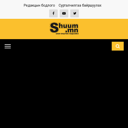
Редакцын бодлого
Сурталчилгаа байршуулах
Toggle
navigation