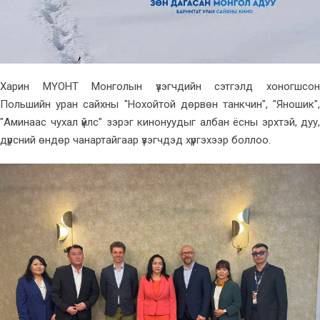
Харин МҮОНТ Монголын үзэгчдийн сэтгэлд хоногшсон
Польшийн уран сайхны "Нохойтой дөрвөн танкчин", "Яношик",
"Аминаас чухал үйлс" зэрэг кинонуудыг албан ёсны эрхтэй, дуу,
дүрсний өндөр чанартайгаар үзэгчдэд хүргэхээр боллоо.