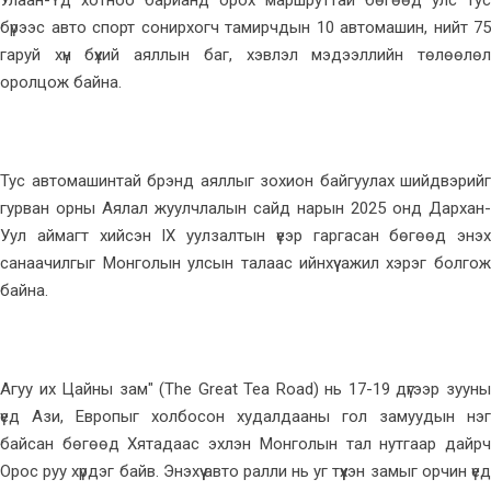
Улаан-Үд хотноо барианд орох маршруттай бөгөөд улс тус
бүрээс авто спорт сонирхогч тамирчдын 10 автомашин, нийт 75
гаруй хүн бүхий аяллын баг, хэвлэл мэдээллийн төлөөлөл
оролцож байна.
Тус автомашинтай брэнд аяллыг зохион байгуулах шийдвэрийг
гурван орны Аялал жуулчлалын сайд нарын 2025 онд Дархан-
Уул аймагт хийсэн IX уулзалтын үеэр гаргасан бөгөөд энэхүү
санаачилгыг Монголын улсын талаас ийнхүү ажил хэрэг болгож
байна.
Агуу их Цайны зам" (The Great Tea Road) нь 17-19 дүгээр зууны
үед Ази, Европыг холбосон худалдааны гол замуудын нэг
байсан бөгөөд Хятадаас эхлэн Монголын тал нутгаар дайрч
Орос руу хүрдэг байв. Энэхүү авто ралли нь уг түүхэн замыг орчин үед