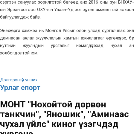
сэргээн сануулах зорилготой бөгөөд анх 2016 оны зун БНХАУ-
ын Эрээн хотоос ОХУ-ын Улаан-Үд хот хүртэл амжилттай зохион
байгуулагдаж байв.
Энэхүү арга хэмжээ нь Монгол Улсыг олон улсад сурталчлах, хил
дамнасан аялал жуулчлалын хамтын ажиллагааг өргөжүүлэх, бүс
нутгийн жуулчдын урсгалыг нэмэгдүүлэхэд чухал ач
холбогдолтой юм.
Дэлгэрэнгүй унших
Урлаг спорт
МҮОНТ "Нохойтой дөрвөн
танкчин", "Яношик", "Аминаас
чухал үйлс" киног үзэгчдэд
хүргэнэ