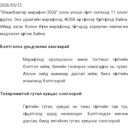
2026/05/12
"Улаанбаатар марафон 2026" олон улсын гүйлт эхлэхэд 11 хоног
үлдлээ. Энэ удаагийн марафонд 46306 хүн гүйхээр бүртгүүлээд байна.
Иймд хагас болон бүтэн марафонд гүйгчдэд зориулан зөвлөгөө
мэдээлэл хүргэж байна.
Бэлтгэлээ урьдчилан хангаарай:
Марафонд оролцохоос өмнө тогтмол гүйлтийн
бэлтгэл хийж, биеийн тэсвэрээ нэмэгдүүлэх нь чухал.
Алсын зайд аажмаар дасгал хийж, биеэ гүйлтийн
ачаалалд бэлтгээрэй.
Тохиромжтой гутал хувцас сонгоорой:
Гүйлтийн гутал, хувцас нь таны гүйлтийн тав тух,
гүйцэтгэлд шууд нөлөөлдөг. Бэлтгэлдээ өмсөж
дассан, биед эвтэйхэн гутал, хувцсыг сонгоорой.