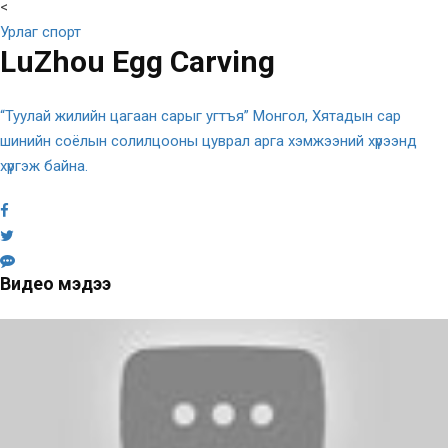
<
Урлаг спорт
LuZhou Egg Carving
“Туулай жилийн цагаан сарыг угтъя” Монгол, Хятадын сар
шинийн соёлын солилцооны цуврал арга хэмжээний хүрээнд
хүргэж байна.
Видео мэдээ