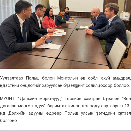
Уулзалтаар Польш болон Монголын өв соёл, ахуй амьдрал,
үндэстний онцлогийг харуулсан бүтээлүүдийг солилцохоор боллоо.
МҮОНТ, "Дэлхийн морьтнууд" төслийн хамтран бүтээсэн "Зөн
дагасан монгол адуу" баримтат киног долоодугаар сарын 13-
нд Дэлхийн адууны өдрөөр Польш улсын үзэгчдийн хүртээл
болгоно.