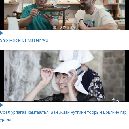
Ship Model Of Master Wu
Соёл урлагаа хамгаалъя: Ван Жиан нутгийн тоорын цэцгийн гар
урлал