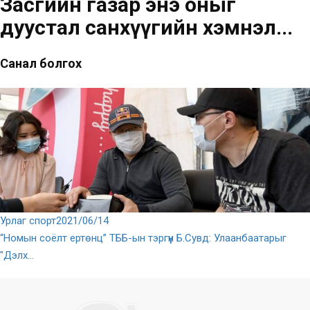
Засгийн газар энэ оныг
дуустал санхүүгийн хэмнэл...
Санал болгох
Урлаг спорт
2021/06/14
“Номын соёлт ертөнц” ТББ-ын тэргүүн Б.Сувд: Улаанбаатарыг
"Дэлх...