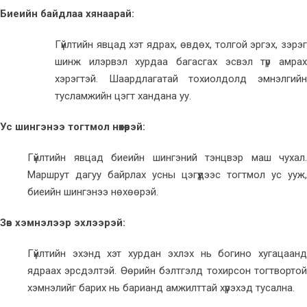
Биеийн байдлаа хянаарай:
Гүйлтийн явцад хэт ядрах, өвдөх, толгой эргэх, зэрэг
шинж илэрвэл хурдаа багасгах эсвэл түр амрах
хэрэгтэй. Шаардлагатай тохиолдолд эмнэлгийн
тусламжийн цэгт хандана уу.
Ус шингэнээ тогтмол нөхөөрэй:
Гүйлтийн явцад биеийн шингэний тэнцвэр маш чухал.
Маршрут дагуу байрлах усны цэгүүдээс тогтмол ус ууж,
биеийн шингэнээ нөхөөрэй.
Зөв хэмнэлээр эхлээрэй:
Гүйлтийн эхэнд хэт хурдан эхлэх нь богино хугацаанд
ядраах эрсдэлтэй. Өөрийн бэлтгэлд тохирсон тогтвортой
хэмнэлийг барих нь барианд амжилттай хүрэхэд тусална.