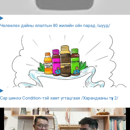
Чөлөөлөх дайны ялалтын 80 жилийн ойн парад /шууд/
Сар шинээ Condition-тэй хамт угтацгаая /Харандааны түүх 2/