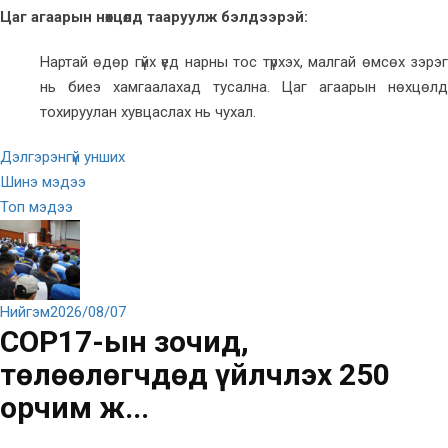
Цаг агаарын нөхцөлд тааруулж бэлдээрэй:
Нартай өдөр гүйх үед нарны тос түрхэх, малгай өмсөх зэрэг
нь биеэ хамгаалахад тусална. Цаг агаарын нөхцөлд
тохируулан хувцаслах нь чухал.
Дэлгэрэнгүй унших
Шинэ мэдээ
Топ мэдээ
Нийгэм
2026/08/07
COP17-ын зочид,
төлөөлөгчдөд үйлчлэх 250
орчим ж...