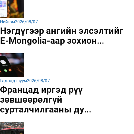
Нийгэм
2026/08/07
Нэгдүгээр ангийн элсэлтийг
E-Mongolia-аар зохион...
Гадаад шуум
2026/08/07
Францад иргэд рүү
зөвшөөрөлгүй
сурталчилгааны ду...