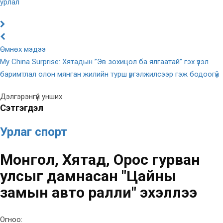
урлал
Өмнөх мэдээ
My China Surprise: Хятадын ”Эв зохицол ба ялгаатай” гэх үзэл
баримтлал олон мянган жилийн турш үргэлжилсээр гэж бодоогүй
Дэлгэрэнгүй унших
Сэтгэгдэл
Урлаг спорт
Монгол, Хятад, Орос гурван
улсыг дамнасан "Цайны
замын авто ралли" эхэллээ
Огноо: