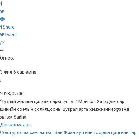
Share
Tweet
Огноо:
3 жил 6 сар.өмнө
,
2023/02/06
“Туулай жилийн цагаан сарыг угтъя” Монгол, Хятадын сар
шинийн соёлын солилцооны цуврал арга хэмжээний хүрээнд
хүргэж байна.
Дараах мэдээ
Соёл урлагаа хамгаалъя: Ван Жиан нутгийн тоорын цэцгийн гар