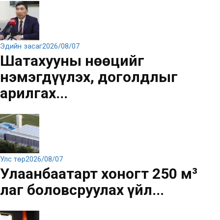
Эдийн засаг
2026/08/07
Шатахууны нөөцийг
нэмэгдүүлэх, доголдлыг
арилгах...
Улс төр
2026/08/07
Улаанбаатарт хоногт 250 м³
лаг боловсруулах үйл...