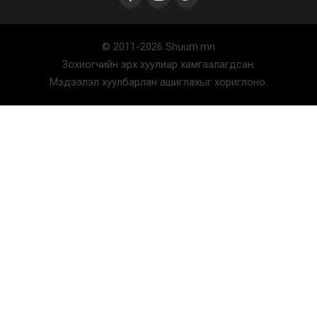
© 2011-2026 Shuum.mn
Зохиогчийн эрх хуулиар хамгаалагдсан.
Мэдээлэл хуулбарлан ашиглахыг хориглоно.