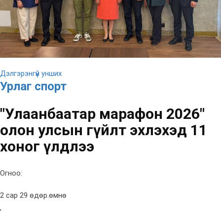
Дэлгэрэнгүй унших
Урлаг спорт
"Улаанбаатар марафон 2026"
олон улсын гүйлт эхлэхэд 11
хоног үлдлээ
Огноо:
2 сар 29 өдөр.өмнө
,