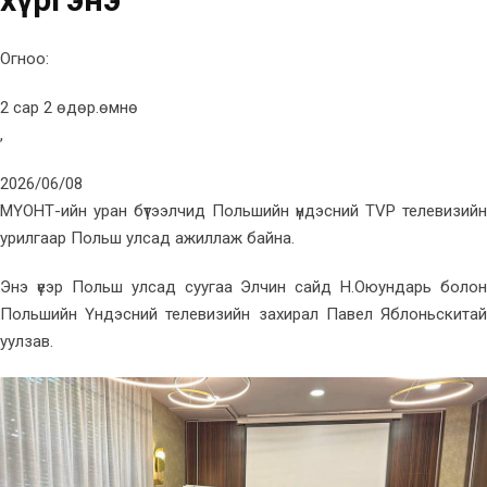
Огноо:
2 сар 2 өдөр.өмнө
,
2026/06/08
МҮОНТ-ийн уран бүтээлчид Польшийн үндэсний TVP телевизийн
урилгаар Польш улсад ажиллаж байна.
Энэ үеэр Польш улсад суугаа Элчин сайд Н.Оюундарь болон
Польшийн Үндэсний телевизийн захирал Павел Яблоньскитай
уулзав.