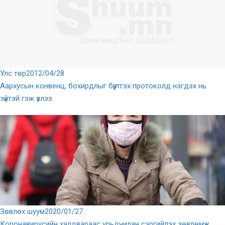
Улс төр
2012/04/28
Аархусын конвенц, бохирдлыг бүртгэх протоколд нэгдэх нь
зүйтэй гэж үзлээ
Зөвлөх шуум
2020/01/27
Коронавирусийн халдвараас урьдчилан сэргийлэх зөвлөмж