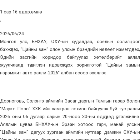
1 сар 16 өдөр.өмнө
,
2026/06/24
Монгол улс, БНХАУ, ОХУ-ын худалдаа, соёлын солилцоог
бэхжүүлэх, "Цайны зам" олон улсын брэндийн нөлөөг нэмэгдүүлэх,
Эдийн засгийн коридор байгуулах хөтөлбөрийг аялал
жуулчлалд түшиглэн идэвхжүүлэх зорилготой "Цайны замын
нэрэмжит авто ралли-2026" албан ёсоор эхэллээ.
Дорноговь, Сэлэнгэ аймгийн Засаг даргын Тамгын газар болон
"Марко Поло" ХХК-ийн хамтран зохион байгуулж буй тус ралли
2026 оны 06 дугаар сарын 20-ноос 30-ны өдрүүдэд үргэлжилнэ.
Аяллын цуваа БНХАУ-ын Эрээн хотоос гарч, манай улсын
"Цайны зам" дагуух зургаан аймгийн нутгаар дамжин ОХУ-ын