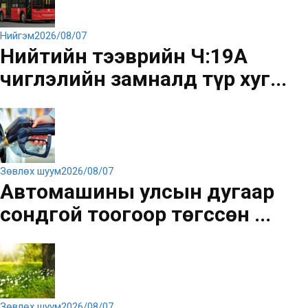
Нийгэм
2026/08/07
Нийтийн тээврийн Ч:19А
чиглэлийн замналд түр хуг...
Зөвлөх шуум
2026/08/07
Автомашины улсын дугаар
сондгой тоогоор төгссөн ...
Зөвлөх шуум
2026/08/07