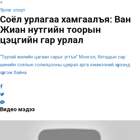
<
Урлаг спорт
Соёл урлагаа хамгаалъя: Ван
Жиан нутгийн тоорын
цэцгийн гар урлал
“Туулай жилийн цагаан сарыг угтъя” Монгол, Хятадын сар
шинийн соёлын солилцооны цуврал арга хэмжээний хүрээнд
хүргэж байна.
Видео мэдээ