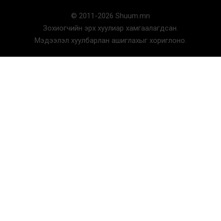
© 2011-2026 Shuum.mn
Зохиогчийн эрх хуулиар хамгаалагдсан.
Мэдээлэл хуулбарлан ашиглахыг хориглоно.