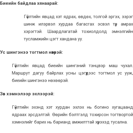
Биеийн байдлаа хянаарай:
Гүйлтийн явцад хэт ядрах, өвдөх, толгой эргэх, зэрэг
шинж илэрвэл хурдаа багасгах эсвэл түр амрах
хэрэгтэй. Шаардлагатай тохиолдолд эмнэлгийн
тусламжийн цэгт хандана уу.
Ус шингэнээ тогтмол нөхөөрэй:
Гүйлтийн явцад биеийн шингэний тэнцвэр маш чухал.
Маршрут дагуу байрлах усны цэгүүдээс тогтмол ус ууж,
биеийн шингэнээ нөхөөрэй.
Зөв хэмнэлээр эхлээрэй:
Гүйлтийн эхэнд хэт хурдан эхлэх нь богино хугацаанд
ядраах эрсдэлтэй. Өөрийн бэлтгэлд тохирсон тогтвортой
хэмнэлийг барих нь барианд амжилттай хүрэхэд тусална.