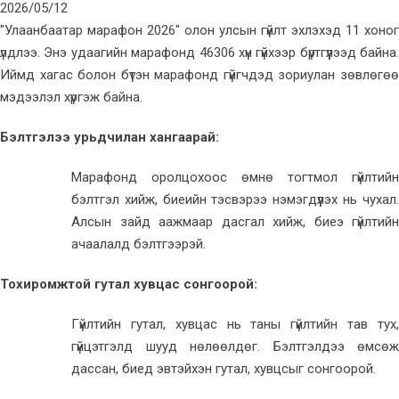
2026/05/12
"Улаанбаатар марафон 2026" олон улсын гүйлт эхлэхэд 11 хоног
үлдлээ. Энэ удаагийн марафонд 46306 хүн гүйхээр бүртгүүлээд байна.
Иймд хагас болон бүтэн марафонд гүйгчдэд зориулан зөвлөгөө
мэдээлэл хүргэж байна.
Бэлтгэлээ урьдчилан хангаарай:
Марафонд оролцохоос өмнө тогтмол гүйлтийн
бэлтгэл хийж, биеийн тэсвэрээ нэмэгдүүлэх нь чухал.
Алсын зайд аажмаар дасгал хийж, биеэ гүйлтийн
ачаалалд бэлтгээрэй.
Тохиромжтой гутал хувцас сонгоорой:
Гүйлтийн гутал, хувцас нь таны гүйлтийн тав тух,
гүйцэтгэлд шууд нөлөөлдөг. Бэлтгэлдээ өмсөж
дассан, биед эвтэйхэн гутал, хувцсыг сонгоорой.