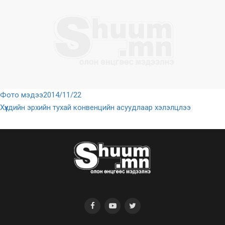
Фото мэдээ
2014/11/22
Хүүхдийн эрхийн тухай конвенцийн асуудлаар хэлэлцлээ