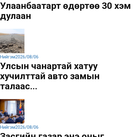
Улаанбаатарт өдөртөө 30 хэм
дулаан
Нийгэм
2026/08/06
Улсын чанартай хатуу
хучилттай авто замын
талаас...
Нийгэм
2026/08/06
Засгийн газар энэ оныг