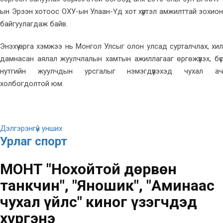
ын Эрээн хотоос ОХУ-ын Улаан-Үд хот хүртэл амжилттай зохион
байгуулагдаж байв.
Энэхүү арга хэмжээ нь Монгол Улсыг олон улсад сурталчлах, хил
дамнасан аялал жуулчлалын хамтын ажиллагааг өргөжүүлэх, бүс
нутгийн жуулчдын урсгалыг нэмэгдүүлэхэд чухал ач
холбогдолтой юм.
Дэлгэрэнгүй унших
Урлаг спорт
МҮОНТ "Нохойтой дөрвөн
танкчин", "Яношик", "Аминаас
чухал үйлс" киног үзэгчдэд
хүргэнэ