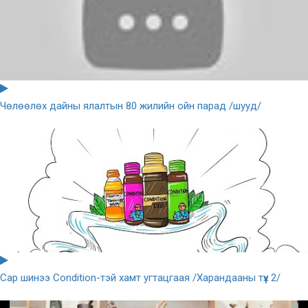
Чөлөөлөх дайны ялалтын 80 жилийн ойн парад /шууд/
Сар шинээ Condition-тэй хамт угтацгаая /Харандааны түүх 2/