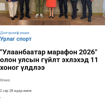
Дэлгэрэнгүй унших
Урлаг спорт
"Улаанбаатар марафон 2026"
олон улсын гүйлт эхлэхэд 11
хоног үлдлээ
Огноо:
2 сар 28 өдөр.өмнө
,