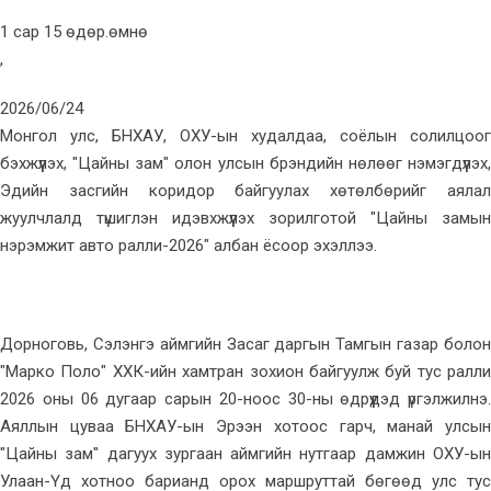
1 сар 15 өдөр.өмнө
,
2026/06/24
Монгол улс, БНХАУ, ОХУ-ын худалдаа, соёлын солилцоог
бэхжүүлэх, "Цайны зам" олон улсын брэндийн нөлөөг нэмэгдүүлэх,
Эдийн засгийн коридор байгуулах хөтөлбөрийг аялал
жуулчлалд түшиглэн идэвхжүүлэх зорилготой "Цайны замын
нэрэмжит авто ралли-2026" албан ёсоор эхэллээ.
Дорноговь, Сэлэнгэ аймгийн Засаг даргын Тамгын газар болон
"Марко Поло" ХХК-ийн хамтран зохион байгуулж буй тус ралли
2026 оны 06 дугаар сарын 20-ноос 30-ны өдрүүдэд үргэлжилнэ.
Аяллын цуваа БНХАУ-ын Эрээн хотоос гарч, манай улсын
"Цайны зам" дагуух зургаан аймгийн нутгаар дамжин ОХУ-ын
Улаан-Үд хотноо барианд орох маршруттай бөгөөд улс тус