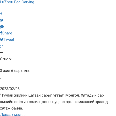
LuZhou Egg Carving
Share
Tweet
Огноо:
3 жил 6 сар.өмнө
,
2023/02/06
“Туулай жилийн цагаан сарыг угтъя” Монгол, Хятадын сар
шинийн соёлын солилцооны цуврал арга хэмжээний хүрээнд
хүргэж байна.
Дараах мэдээ