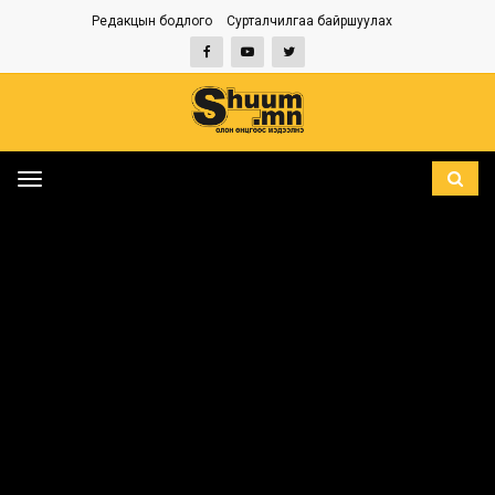
Редакцын бодлого
Сурталчилгаа байршуулах
Toggle
navigation