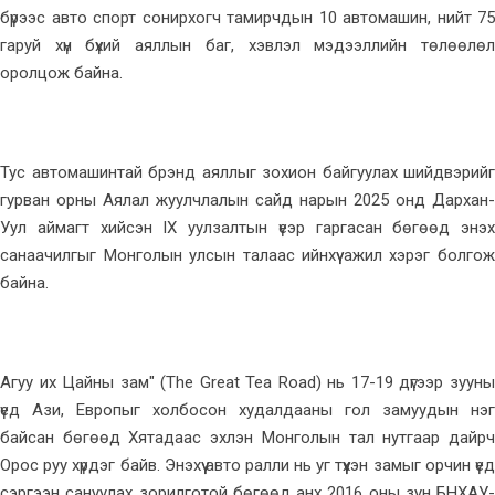
бүрээс авто спорт сонирхогч тамирчдын 10 автомашин, нийт 75
гаруй хүн бүхий аяллын баг, хэвлэл мэдээллийн төлөөлөл
оролцож байна.
Тус автомашинтай брэнд аяллыг зохион байгуулах шийдвэрийг
гурван орны Аялал жуулчлалын сайд нарын 2025 онд Дархан-
Уул аймагт хийсэн IX уулзалтын үеэр гаргасан бөгөөд энэхүү
санаачилгыг Монголын улсын талаас ийнхүү ажил хэрэг болгож
байна.
Агуу их Цайны зам" (The Great Tea Road) нь 17-19 дүгээр зууны
үед Ази, Европыг холбосон худалдааны гол замуудын нэг
байсан бөгөөд Хятадаас эхлэн Монголын тал нутгаар дайрч
Орос руу хүрдэг байв. Энэхүү авто ралли нь уг түүхэн замыг орчин үед
сэргээн сануулах зорилготой бөгөөд анх 2016 оны зун БНХАУ-