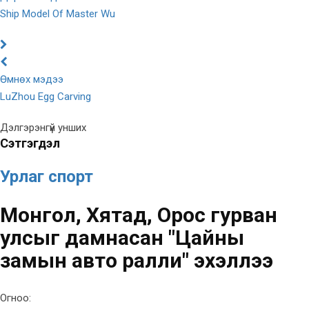
Ship Model Of Master Wu
Өмнөх мэдээ
LuZhou Egg Carving
Дэлгэрэнгүй унших
Сэтгэгдэл
Урлаг спорт
Монгол, Хятад, Орос гурван
улсыг дамнасан "Цайны
замын авто ралли" эхэллээ
Огноо: