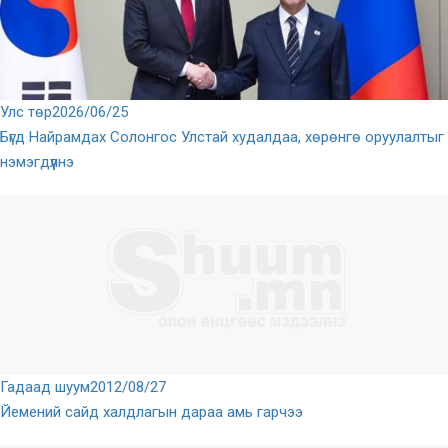
Улс төр
2026/06/25
Бүгд Найрамдах Солонгос Улстай худалдаа, хөрөнгө оруулалтыг
нэмэгдүүлнэ
Гадаад шуум
2012/08/27
Йемений сайд халдлагын дараа амь гарчээ