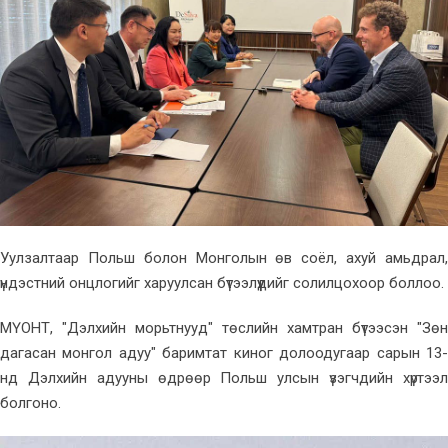
Уулзалтаар Польш болон Монголын өв соёл, ахуй амьдрал,
үндэстний онцлогийг харуулсан бүтээлүүдийг солилцохоор боллоо.
МҮОНТ, "Дэлхийн морьтнууд" төслийн хамтран бүтээсэн "Зөн
дагасан монгол адуу" баримтат киног долоодугаар сарын 13-
нд Дэлхийн адууны өдрөөр Польш улсын үзэгчдийн хүртээл
болгоно.