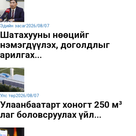
Эдийн засаг
2026/08/07
Шатахууны нөөцийг
нэмэгдүүлэх, доголдлыг
арилгах...
Улс төр
2026/08/07
Улаанбаатарт хоногт 250 м³
лаг боловсруулах үйл...