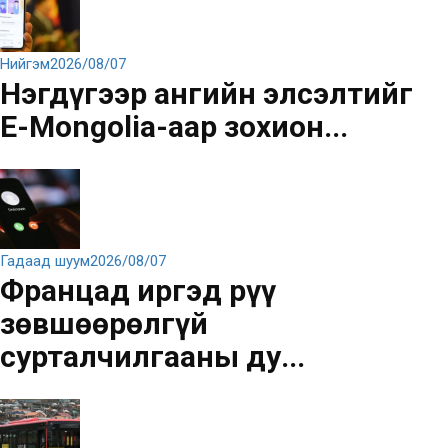
Нийгэм
2026/08/07
Нэгдүгээр ангийн элсэлтийг
E-Mongolia-аар зохион...
Гадаад шуум
2026/08/07
Францад иргэд рүү
зөвшөөрөлгүй
сурталчилгааны ду...