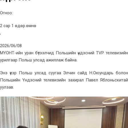
Огноо:
2 сар 1 өдөр.өмнө
,
2026/06/08
МҮОНТ-ийн уран бүтээлчид Польшийн үндэсний TVP телевизийн
урилгаар Польш улсад ажиллаж байна.
Энэ үеэр Польш улсад суугаа Элчин сайд Н.Оюундарь болон
Польшийн Үндэсний телевизийн захирал Павел Яблоньскитай
уулзав.