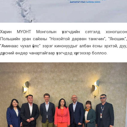
Харин МҮОНТ Монголын үзэгчдийн сэтгэлд хоногшсон
Польшийн уран сайхны "Нохойтой дөрвөн танкчин", "Яношик",
"Аминаас чухал үйлс" зэрэг кинонуудыг албан ёсны эрхтэй, дуу,
дүрсний өндөр чанартайгаар үзэгчдэд хүргэхээр боллоо.