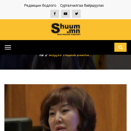
Редакцын бодлого
Сурталчилгаа байршуулах
Toggle
navigation
НҮҮР
МЭДЭЭ УНШИЖ БАЙНА...