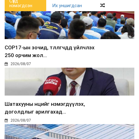
Сүүлд
нэмэгдсэн
Их уншигдсан
COP17-ын зочид, төлөөлөгчдөд үйлчлэх
250 орчим жол...
2026/08/07
Шатахууны нөөцийг нэмэгдүүлэх,
доголдлыг арилгахад...
2026/08/07