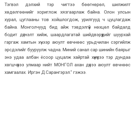
Тэгвэл дэлхий тэр чигтээ бөөгнөрөл, шилжилт
хөдөлгөөнийг хориглож хязгаарлаж байна. Олон улсын
хурал, цуглааны тов хойшлогдож, урилгууд ч цуцлагдаж
байна. Монголчууд бид айж тэвдэлгүй нөхцөл байдалд
бодит дүгнэлт хийж, шаардлагатай шийдвэрүүдийг шуурхай
гаргаж хамтын хүчээр аюулт өвчнөөс урьдчилан сэргийлж
эрсдэлийг бууруулж чадна. Миний санал сар шинийн баярыг
энэ удаа албан ёсоор цуцалж хайртай хүмүүсээ тэр дундаа
хөгшчүүлээ улмаар нийт МОНГОЛ ахан дүүсээ аюулт өвчнөөс
хамгаалах. Иргэн Д.Сарангэрэл." гэжээ.