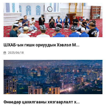
ШХАБ-ын гишүүн орнуудын Хэвлэл М...
2025/06/18
Өнөөдөр цахилгааны хязгаарлалт х...