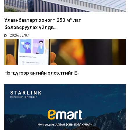
Улаанбаатарт хоногт 250 м³ лаг
боловсруулах үйлдв...
2026/08/07
Нэгдүгээр ангийн элсэлтийг E-
Mongolia-аар зохион б...
2026/08/07
Францад иргэд рүү зөвшөөрөлгүй