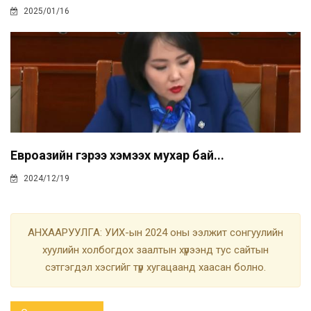
2025/01/16
Евроазийн гэрээ хэмээх мухар бай...
2024/12/19
АНХААРУУЛГА: УИХ-ын 2024 оны ээлжит сонгуулийн
хуулийн холбогдох заалтын хүрээнд тус сайтын
сэтгэгдэл хэсгийг түр хугацаанд хаасан болно.