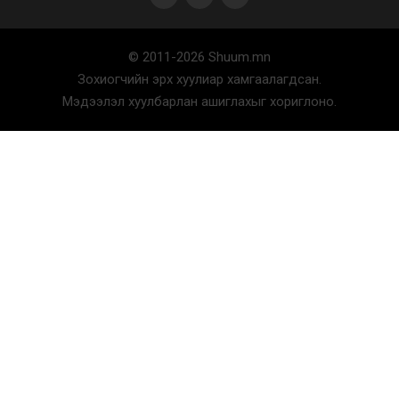
© 2011-2026 Shuum.mn
Улаанбаатарт өдөртөө 30 хэм дулаан
Зохиогчийн эрх хуулиар хамгаалагдсан.
2026/08/07
Мэдээлэл хуулбарлан ашиглахыг хориглоно.
Улсын чанартай хатуу хучилттай
авто замын талаас и...
2026/08/06
Засгийн газар энэ оныг дуустал
санхүүгийн хэмнэлти...