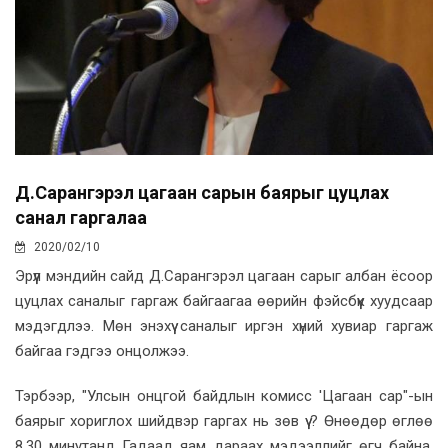
Д.Сарангэрэл цагаан сарын баярыг цуцлах
санал гаргалаа
2020/02/10
Эрүүл мэндийн сайд Д.Сарангэрэл цагаан сарыг албан ёсоор
цуцлах саналыг гаргаж байгаагаа өөрийн фэйсбүүк хуудсаар
мэдэгдлээ. Мөн энэхүү саналыг иргэн хүний хувиар гаргаж
байгаа гэдгээ онцолжээ.
Тэрбээр, "Улсын онцгой байдлын комисс 'Цагаан сар"-ын
баярыг хориглох шийдвэр гаргах нь зөв үү ? Өнөөдөр өглөө
8.30 минутанд Гадаад яам дараах мэдээллийг өгч байна.