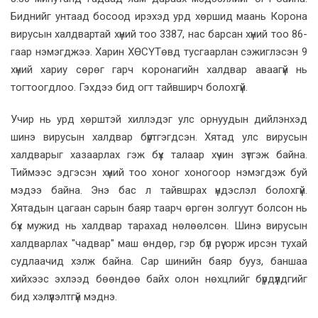
Биднийг унтаад босоод ирэхэд урд хөршид маань Корона
вирусын халдвартай хүний тоо 3387, нас барсан хүний тоо 86-
гаар нэмэгджээ. Харин ХӨСҮТөвд тусгаарлан сэжиглэсэн 9
хүний хариу сөрөг гарч коронагийн халдвар аваагүй нь
тогтоогдлоо. Гэхдээ бид огт тайвширч болохгүй.
Учир нь урд хөрштэй хиллэдэг улс орнуудын дийлэнхэд
шинэ вирусын халдвар бүртгэгдсэн. Хятад улс вирусын
халдварыг хазаарлах гэж бүх талаар хүчин зүтгэж байна.
Тиймээс эдгэсэн хүний тоо хоног хоногоор нэмэгдэж буй
мэдээ байна. Энэ бас л тайвшрах үндэслэл болохгүй.
Хятадын цагаан сарын баяр таарч өргөн золгуут болсон нь
бүх мужид нь халдвар тарахад нөлөөлсөн. Шинэ вирусын
халдварлах "чадвар" маш өндөр, гэр бүл рүү орж ирсэн тухай
судлаачид хэлж байна. Сар шинийн баяр бууз, баншаа
хийхээс эхлээд бөөндөө байх олон нөхцлийг бүрдүүлдгийг
бид хэлүүлэлтгүй мэднэ.