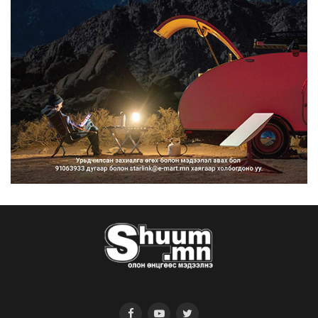
сурталчилгааны дууд...
2026/08/07
Нийтийн тээврийн Ч:19А чиглэлийн
замналд түр хугац...
2026/08/07
Автомашины улсын дугаар сондгой
тоогоор төгссөн бо...
2026/08/07